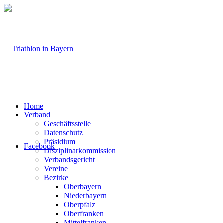
Home
Verband
Geschäftsstelle
Datenschutz
Präsidium
Facebook
Disziplinarkommission
Verbandsgericht
Vereine
Bezirke
Oberbayern
Niederbayern
Oberpfalz
Oberfranken
Mittelfranken