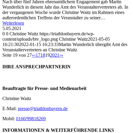
Nach über fünf Jahren ehrenamtlichem Engagement gab Martin
Wunderlich in diesem Jahr das Amt des Veranstaltervertreters ab. In
der vergangenen Woche wurde Christine Waitz im Rahmen eines
außerordentlichen Treffens der Veranstalter zu seiner…
Weiterlesen
5.05.2021
0
0
Christine Waitz
https://triathlonbayern.de/wp-
content/uploads/btv_logo.png
Christine Waitz
2021-05-05
16:21:30
2022-01-15 16:23:33
Martin Wunderlich übergibt Amt des
Veranstaltervertreters an Christine Waitz
Seite 19 von 27
«
‹
17
18
19
20
21
›
»
IHRE ANSPRECHPARTNERIN
Beauftragte für Presse- und Medienarbeit
Christine Waitz
E-Mail:
presse@triathlonbayern.de
Mobil:
0160/99818269
INFORMATIONEN & WEITERFÜHRENDE LINKS