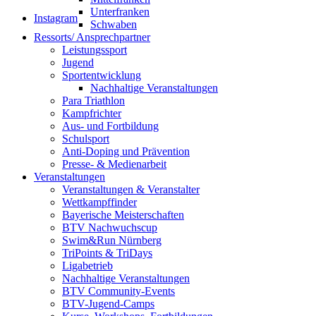
Unterfranken
Instagram
Schwaben
Ressorts/ Ansprechpartner
Leistungssport
Jugend
Sportentwicklung
Nachhaltige Veranstaltungen
Para Triathlon
Kampfrichter
Aus- und Fortbildung
Schulsport
Anti-Doping und Prävention
Presse- & Medienarbeit
Veranstaltungen
Veranstaltungen & Veranstalter
Wettkampffinder
Bayerische Meisterschaften
BTV Nachwuchscup
Swim&Run Nürnberg
TriPoints & TriDays
Ligabetrieb
Nachhaltige Veranstaltungen
BTV Community-Events
BTV-Jugend-Camps