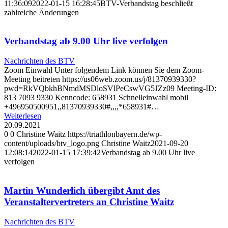
11:36:09
2022-01-15 16:28:45
BTV-Verbandstag beschließt
zahlreiche Änderungen
Verbandstag ab 9.00 Uhr live verfolgen
Nachrichten des BTV
Zoom Einwahl Unter folgendem Link können Sie dem Zoom-
Meeting beitreten https://us06web.zoom.us/j/81370939330?
pwd=RkVQbkhBNmdMSDloSVlPeCswVG5JZz09 Meeting-ID:
813 7093 9330 Kenncode: 658931 Schnelleinwahl mobil
+496950500951,,81370939330#,,,,*658931#…
Weiterlesen
20.09.2021
0
0
Christine Waitz
https://triathlonbayern.de/wp-
content/uploads/btv_logo.png
Christine Waitz
2021-09-20
12:08:14
2022-01-15 17:39:42
Verbandstag ab 9.00 Uhr live
verfolgen
Martin Wunderlich übergibt Amt des
Veranstaltervertreters an Christine Waitz
Nachrichten des BTV