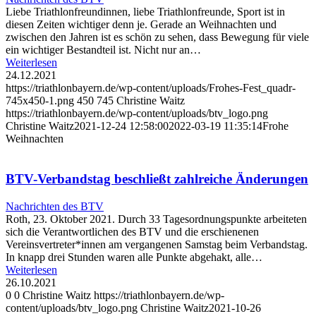
Liebe Triathlonfreundinnen, liebe Triathlonfreunde, Sport ist in
diesen Zeiten wichtiger denn je. Gerade an Weihnachten und
zwischen den Jahren ist es schön zu sehen, dass Bewegung für viele
ein wichtiger Bestandteil ist. Nicht nur an…
Weiterlesen
24.12.2021
https://triathlonbayern.de/wp-content/uploads/Frohes-Fest_quadr-
745x450-1.png
450
745
Christine Waitz
https://triathlonbayern.de/wp-content/uploads/btv_logo.png
Christine Waitz
2021-12-24 12:58:00
2022-03-19 11:35:14
Frohe
Weihnachten
BTV-Verbandstag beschließt zahlreiche Änderungen
Nachrichten des BTV
Roth, 23. Oktober 2021. Durch 33 Tagesordnungspunkte arbeiteten
sich die Verantwortlichen des BTV und die erschienenen
Vereinsvertreter*innen am vergangenen Samstag beim Verbandstag.
In knapp drei Stunden waren alle Punkte abgehakt, alle…
Weiterlesen
26.10.2021
0
0
Christine Waitz
https://triathlonbayern.de/wp-
content/uploads/btv_logo.png
Christine Waitz
2021-10-26