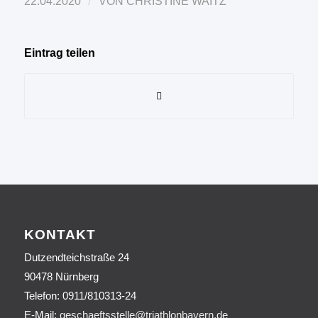
/
22.04.2020
VON
CHRISTINE WAITZ
Eintrag teilen
KONTAKT
Dutzendteichstraße 24
90478 Nürnberg
Telefon:
0911/810313-24
E-Mail:
geschaeftsstelle@triathlonbayern.de