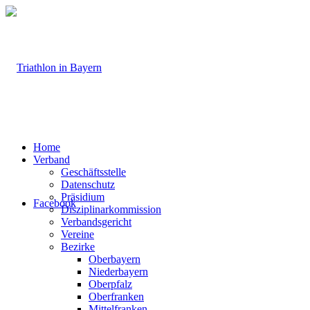
Home
Verband
Geschäftsstelle
Datenschutz
Präsidium
Facebook
Disziplinarkommission
Verbandsgericht
Vereine
Bezirke
Oberbayern
Niederbayern
Oberpfalz
Oberfranken
Mittelfranken