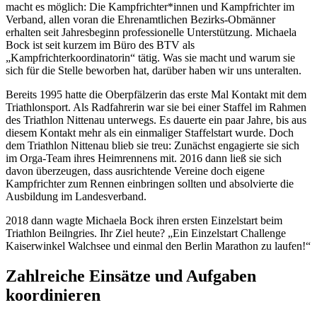
macht es möglich: Die Kampfrichter*innen und Kampfrichter im
Verband, allen voran die Ehrenamtlichen Bezirks-Obmänner
erhalten seit Jahresbeginn professionelle Unterstützung. Michaela
Bock ist seit kurzem im Büro des BTV als
„Kampfrichterkoordinatorin“ tätig. Was sie macht und warum sie
sich für die Stelle beworben hat, darüber haben wir uns unteralten.
Bereits 1995 hatte die Oberpfälzerin das erste Mal Kontakt mit dem
Triathlonsport. Als Radfahrerin war sie bei einer Staffel im Rahmen
des Triathlon Nittenau unterwegs. Es dauerte ein paar Jahre, bis aus
diesem Kontakt mehr als ein einmaliger Staffelstart wurde. Doch
dem Triathlon Nittenau blieb sie treu: Zunächst engagierte sie sich
im Orga-Team ihres Heimrennens mit. 2016 dann ließ sie sich
davon überzeugen, dass ausrichtende Vereine doch eigene
Kampfrichter zum Rennen einbringen sollten und absolvierte die
Ausbildung im Landesverband.
2018 dann wagte Michaela Bock ihren ersten Einzelstart beim
Triathlon Beilngries. Ihr Ziel heute? „Ein Einzelstart Challenge
Kaiserwinkel Walchsee und einmal den Berlin Marathon zu laufen!“
Zahlreiche Einsätze und Aufgaben
koordinieren