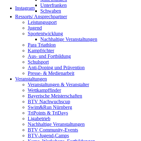
Unterfranken
Instagram
Schwaben
Ressorts/ Ansprechpartner
Leistungssport
Jugend
Sportentwicklung
Nachhaltige Veranstaltungen
Para Triathlon
Kampfrichter
Aus- und Fortbildung
Schulsport
Anti-Doping und Prävention
Presse- & Medienarbeit
Veranstaltungen
Veranstaltungen & Veranstalter
Wettkampffinder
Bayerische Meisterschaften
BTV Nachwuchscup
Swim&Run Nürnberg
TriPoints & TriDays
Ligabetrieb
Nachhaltige Veranstaltungen
BTV Community-Events
BTV-Jugend-Camps