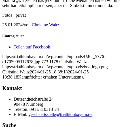
Mantra „wir ziehen das jetzt durch“! Die Medaillen haben wir uns
sehr hart erkämpfen müssen, aber der Stolz ist immer noch da.
Fotos : privat
25.01.2024
/
von
Christine Waitz
Eintrag teilen
Teilen auf Facebook
https://triathlonbayern.de/wp-content/uploads/IMG_5376-
e1705995117678.jpg
773
1178
Christine Waitz
https://triathlonbayern.de/wp-content/uploads/btv_logo.png
Christine Waitz
2024-01-25 18:38:18
2024-01-25
18:38:18
Kampfrichter erhalten Unterstützung
Kontakt
Dutzendteichstraße 24
90478 Nürnberg
Telefon:
0911/810313-24
E-Mail:
geschaeftsstelle@triathlonbayern.de
Suche