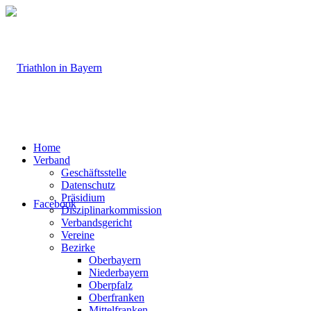
Home
Verband
Geschäftsstelle
Datenschutz
Präsidium
Facebook
Disziplinarkommission
Verbandsgericht
Vereine
Bezirke
Oberbayern
Niederbayern
Oberpfalz
Oberfranken
Mittelfranken