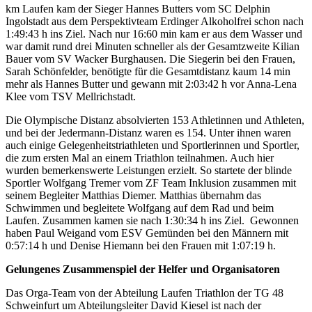
km Laufen kam der Sieger Hannes Butters vom SC Delphin
Ingolstadt aus dem Perspektivteam Erdinger Alkoholfrei schon nach
1:49:43 h ins Ziel. Nach nur 16:60 min kam er aus dem Wasser und
war damit rund drei Minuten schneller als der Gesamtzweite Kilian
Bauer vom SV Wacker Burghausen. Die Siegerin bei den Frauen,
Sarah Schönfelder, benötigte für die Gesamtdistanz kaum 14 min
mehr als Hannes Butter und gewann mit 2:03:42 h vor Anna-Lena
Klee vom TSV Mellrichstadt.
Die Olympische Distanz absolvierten 153 Athletinnen und Athleten,
und bei der Jedermann-Distanz waren es 154. Unter ihnen waren
auch einige Gelegenheitstriathleten und Sportlerinnen und Sportler,
die zum ersten Mal an einem Triathlon teilnahmen. Auch hier
wurden bemerkenswerte Leistungen erzielt. So startete der blinde
Sportler Wolfgang Tremer vom ZF Team Inklusion zusammen mit
seinem Begleiter Matthias Diemer. Matthias übernahm das
Schwimmen und begleitete Wolfgang auf dem Rad und beim
Laufen. Zusammen kamen sie nach 1:30:34 h ins Ziel. Gewonnen
haben Paul Weigand vom ESV Gemünden bei den Männern mit
0:57:14 h und Denise Hiemann bei den Frauen mit 1:07:19 h.
Gelungenes Zusammenspiel der Helfer und Organisatoren
Das Orga-Team von der Abteilung Laufen Triathlon der TG 48
Schweinfurt um Abteilungsleiter David Kiesel ist nach der