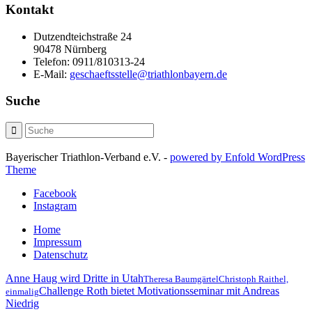
Kontakt
Dutzendteichstraße 24
90478 Nürnberg
Telefon:
0911/810313-24
E-Mail:
geschaeftsstelle@triathlonbayern.de
Suche
Bayerischer Triathlon-Verband e.V. -
powered by Enfold WordPress
Theme
Facebook
Instagram
Home
Impressum
Datenschutz
Anne Haug wird Dritte in Utah
Theresa Baumgärtel
Christoph Raithel,
Challenge Roth bietet Motivationsseminar mit Andreas
einmalig
Niedrig