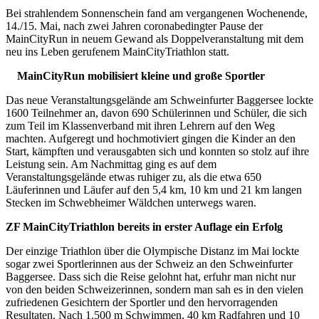
Bei strahlendem Sonnenschein fand am vergangenen Wochenende,
14./15. Mai, nach zwei Jahren coronabedingter Pause der
MainCityRun in neuem Gewand als Doppelveranstaltung mit dem
neu ins Leben gerufenem MainCityTriathlon statt.
MainCityRun mobilisiert kleine und große Sportler
Das neue Veranstaltungsgelände am Schweinfurter Baggersee lockte
1600 Teilnehmer an, davon 690 Schülerinnen und Schüler, die sich
zum Teil im Klassenverband mit ihren Lehrern auf den Weg
machten. Aufgeregt und hochmotiviert gingen die Kinder an den
Start, kämpften und verausgabten sich und konnten so stolz auf ihre
Leistung sein. Am Nachmittag ging es auf dem
Veranstaltungsgelände etwas ruhiger zu, als die etwa 650
Läuferinnen und Läufer auf den 5,4 km, 10 km und 21 km langen
Stecken im Schwebheimer Wäldchen unterwegs waren.
ZF MainCityTriathlon bereits in erster Auflage ein Erfolg
Der einzige Triathlon über die Olympische Distanz im Mai lockte
sogar zwei Sportlerinnen aus der Schweiz an den Schweinfurter
Baggersee. Dass sich die Reise gelohnt hat, erfuhr man nicht nur
von den beiden Schweizerinnen, sondern man sah es in den vielen
zufriedenen Gesichtern der Sportler und den hervorragenden
Resultaten. Nach 1.500 m Schwimmen, 40 km Radfahren und 10