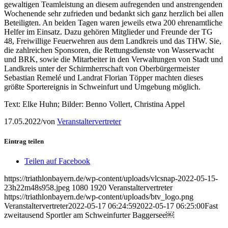
gewaltigen Teamleistung an diesem aufregenden und anstrengenden
Wochenende sehr zufrieden und bedankt sich ganz herzlich bei allen
Beteiligten. An beiden Tagen waren jeweils etwa 200 ehrenamtliche
Helfer im Einsatz. Dazu gehören Mitglieder und Freunde der TG
48, Freiwillige Feuerwehren aus dem Landkreis und das THW. Sie,
die zahlreichen Sponsoren, die Rettungsdienste von Wasserwacht
und BRK, sowie die Mitarbeiter in den Verwaltungen von Stadt und
Landkreis unter der Schirmherrschaft von Oberbürgermeister
Sebastian Remelé und Landrat Florian Töpper machten dieses
größte Sportereignis in Schweinfurt und Umgebung möglich.
Text: Elke Huhn; Bilder: Benno Vollert, Christina Appel
17.05.2022
/
von
Veranstaltervertreter
Eintrag teilen
Teilen auf Facebook
https://triathlonbayern.de/wp-content/uploads/vlcsnap-2022-05-15-
23h22m48s958.jpeg
1080
1920
Veranstaltervertreter
https://triathlonbayern.de/wp-content/uploads/btv_logo.png
Veranstaltervertreter
2022-05-17 06:24:59
2022-05-17 06:25:00
Fast
zweitausend Sportler am Schweinfurter Baggersee￼