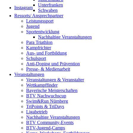
Unterfranken
Instagram
Schwaben
Ressorts/ Ansprechpartner
Leistungssport
Jugend
Sportentwicklung
Nachhaltige Veranstaltungen
Para Triathlon
Kampfrichter
Aus- und Fortbildung
Schulsport
Anti-Doping und Prävention
Presse- & Medienarbeit
Veranstaltungen
Veranstaltungen & Veranstalter
Wettkampffinder
Bayerische Meisterschaften
BTV Nachwuchscup
Swim&Run Nürnberg
TriPoints & TriDays
Ligabetrieb
Nachhaltige Veranstaltungen
BTV Community-Events
BTV-Jugend-Camps