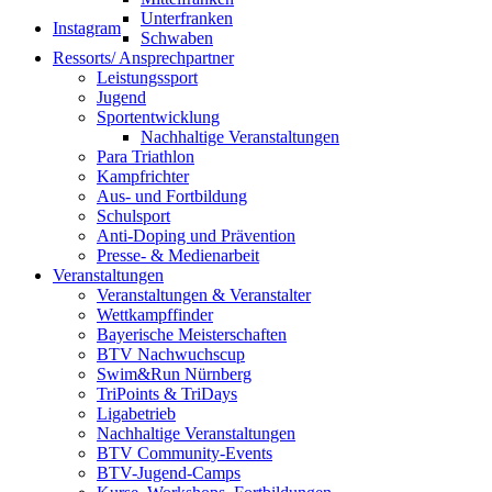
Unterfranken
Instagram
Schwaben
Ressorts/ Ansprechpartner
Leistungssport
Jugend
Sportentwicklung
Nachhaltige Veranstaltungen
Para Triathlon
Kampfrichter
Aus- und Fortbildung
Schulsport
Anti-Doping und Prävention
Presse- & Medienarbeit
Veranstaltungen
Veranstaltungen & Veranstalter
Wettkampffinder
Bayerische Meisterschaften
BTV Nachwuchscup
Swim&Run Nürnberg
TriPoints & TriDays
Ligabetrieb
Nachhaltige Veranstaltungen
BTV Community-Events
BTV-Jugend-Camps