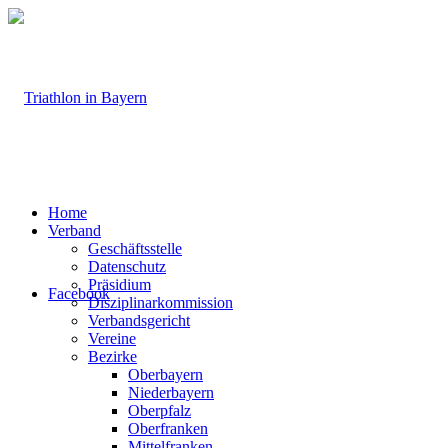
Home
Verband
Geschäftsstelle
Datenschutz
Präsidium
Facebook
Disziplinarkommission
Verbandsgericht
Vereine
Bezirke
Oberbayern
Niederbayern
Oberpfalz
Oberfranken
Mittelfranken