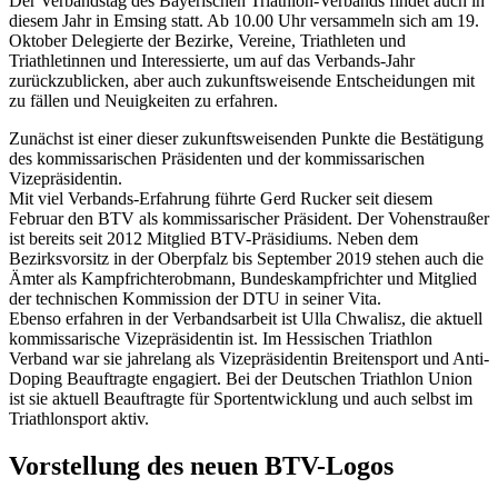
Der Verbandstag des Bayerischen Triathlon-Verbands findet auch in
diesem Jahr in Emsing statt. Ab 10.00 Uhr versammeln sich am 19.
Oktober Delegierte der Bezirke, Vereine, Triathleten und
Triathletinnen und Interessierte, um auf das Verbands-Jahr
zurückzublicken, aber auch zukunftsweisende Entscheidungen mit
zu fällen und Neuigkeiten zu erfahren.
Zunächst ist einer dieser zukunftsweisenden Punkte die Bestätigung
des kommissarischen Präsidenten und der kommissarischen
Vizepräsidentin.
Mit viel Verbands-Erfahrung führte Gerd Rucker seit diesem
Februar den BTV als kommissarischer Präsident. Der Vohenstraußer
ist bereits seit 2012 Mitglied BTV-Präsidiums. Neben dem
Bezirksvorsitz in der Oberpfalz bis September 2019 stehen auch die
Ämter als Kampfrichterobmann, Bundeskampfrichter und Mitglied
der technischen Kommission der DTU in seiner Vita.
Ebenso erfahren in der Verbandsarbeit ist Ulla Chwalisz, die aktuell
kommissarische Vizepräsidentin ist. Im Hessischen Triathlon
Verband war sie jahrelang als Vizepräsidentin Breitensport und Anti-
Doping Beauftragte engagiert. Bei der Deutschen Triathlon Union
ist sie aktuell Beauftragte für Sportentwicklung und auch selbst im
Triathlonsport aktiv.
Vorstellung des neuen BTV-Logos