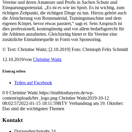
Vereine und deren Amateure und Profis in Sachen Schutz und
Einsparungspotenzial. „Es ist es wie im Sport. Es ist wichtig, zum
richtigen Zeitpunkt, die richtigen Dinge zu tun. Hierzu gehört auch
die Absicherung von Rennmaterial, Trainingsmaschine und dem
eigenen Körper, bevor etwas passiert,“
sagt er. Sein Anspruch ist
dies professionell, kostengünstig und vor allem bedarfsgerecht für
die Athleten anzubieten. Gleichzeitig bietet er für Vereine eine
zusätzliche Einnahmequelle in Form von Sponsoring.
© Text: Christine Waitz; [2.10.2019] Foto: Christoph Felix Schmidt
12.10.2019
/
von
Christine Waitz
Eintrag teilen
Teilen auf Facebook
0
0
Christine Waitz
https://triathlonbayern.de/wp-
content/uploads/btv_logo.png
Christine Waitz
2019-10-12
08:02:57
2022-01-15 18:11:59
BTV Verbandstag am 19. Oktober:
Das sind die wichtigsten Themen
Kontakt
Dutzendteichstraße 24