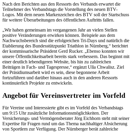
Nach den Berichten aus den Ressorts des Verbands erwartet die
Teilnehmer des Verbandstags die Vorstellung des neuen BTV-
Logos. Mit dem neuen Markenzeichen des BTV soll der Startschuss
für weitere Überarbeitungen des öffentlichen Auftritts fallen.
„Wir haben gemeinsam im vergangenen Jahr an vielen Stellen
positive Veränderungen erwirken können. Beispiele aus dem
Nachwuchsbereich sind die erfolgreichen Tri-Days und natürlich die
Etablierung des Bundesstützpunkt Triathlon in Nürnberg,“ berichtet
der kommissarische Präsident Gerd Rucker. „Ebenso konnten wir
unsere Öffentlichkeitsarbeit bereits stark verbessern. Das beginnt mit
einer deutlich lebendigeren Website, bis hin zu zahlreichen
Beiträgen in Fach- und Tagespresse,“ ergänzt Ulla Chwalisz. Ziel
der Präsidiumsarbeit wird es sein, diese begonnene Arbeit
fortzuführen und darüber hinaus auch in den anderen Ressorts
kontinuierlich Projekte zu entwickeln.
Angebot f
ü
r Vereinsvertreter im Vorfeld
F
ü
r Vereine und Interessierte gibt es im Vorfeld des Verbandstags
um 9:15 Uhr zus
ä
tzliche Informationsm
ö
glichkeiten. Der
Versicherungs- und Verm
ö
gensberater J
ö
rg Eichhorn steht mit seiner
Expertise f
ü
r Fragen rund um das Thema nachhaltiger Absicherung
von Sportlern zur Verf
ü
gung. Der Nürnberger ber
ä
t zahlreiche