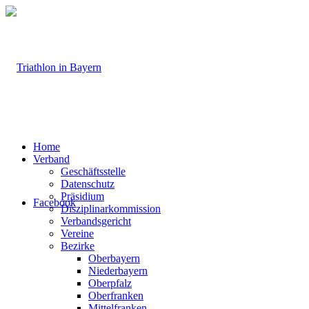
Home
Verband
Geschäftsstelle
Datenschutz
Präsidium
Facebook
Disziplinarkommission
Verbandsgericht
Vereine
Bezirke
Oberbayern
Niederbayern
Oberpfalz
Oberfranken
Mittelfranken