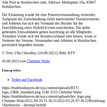
Alte Post in Holzkirchen statt. Adresse: Marktplatz 10a, 83607
Holzkirchen.
Die Einladung wurde für eine Präsenzveranstaltung versendet.
Aufgrund der Zurückhaltung vieler interessierter Vereinsvertreter
und Athleten hat sich der Vorstand des Bezirks für die
Durchführung eines Hybrid-Events entschieden. Die dafür
geltenden Einwahldaten gehen kurzfristig an alle Mitglieder.
Trotzdem würde sich der Bezirksvorstand sehr freuen, wenn er
Vertreter der Vereine, Veranstalter und Athleten in Holzkirchen
persönlich begrüßen könnte.
© Text: Ulla Chwalisz; [16.09.2021]; Bild: BTV
16.09.2021
/
von
Christine Waitz
Eintrag teilen
Teilen auf Facebook
https://triathlonbayern.de/wp-content/uploads/BTV-
logo_OBB_Standard.png
1140
3153
Christine Waitz
https://triathlonbayern.de/wp-content/uploads/btv_logo.png
Christine Waitz
2021-09-16 11:36:31
2022-03-26 07:30:22
Bezirkstag
Oberbayern – diesmal hybrid