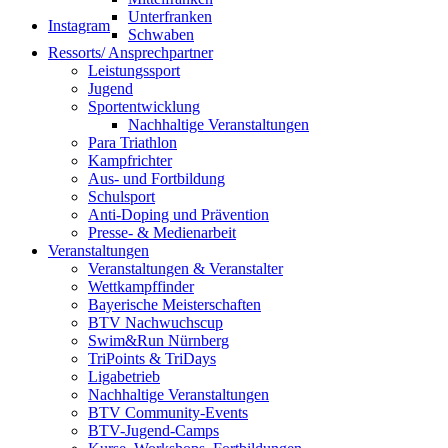
Unterfranken
Instagram
Schwaben
Ressorts/ Ansprechpartner
Leistungssport
Jugend
Sportentwicklung
Nachhaltige Veranstaltungen
Para Triathlon
Kampfrichter
Aus- und Fortbildung
Schulsport
Anti-Doping und Prävention
Presse- & Medienarbeit
Veranstaltungen
Veranstaltungen & Veranstalter
Wettkampffinder
Bayerische Meisterschaften
BTV Nachwuchscup
Swim&Run Nürnberg
TriPoints & TriDays
Ligabetrieb
Nachhaltige Veranstaltungen
BTV Community-Events
BTV-Jugend-Camps