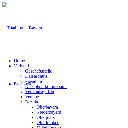
Home
Verband
Geschäftsstelle
Datenschutz
Präsidium
Facebook
Disziplinarkommission
Verbandsgericht
Vereine
Bezirke
Oberbayern
Niederbayern
Oberpfalz
Oberfranken
Mittelfranken