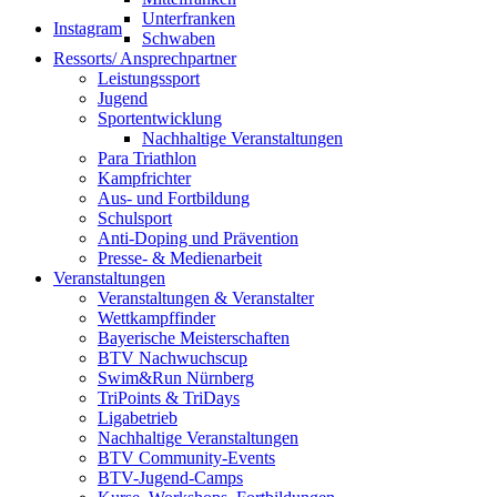
Unterfranken
Instagram
Schwaben
Ressorts/ Ansprechpartner
Leistungssport
Jugend
Sportentwicklung
Nachhaltige Veranstaltungen
Para Triathlon
Kampfrichter
Aus- und Fortbildung
Schulsport
Anti-Doping und Prävention
Presse- & Medienarbeit
Veranstaltungen
Veranstaltungen & Veranstalter
Wettkampffinder
Bayerische Meisterschaften
BTV Nachwuchscup
Swim&Run Nürnberg
TriPoints & TriDays
Ligabetrieb
Nachhaltige Veranstaltungen
BTV Community-Events
BTV-Jugend-Camps