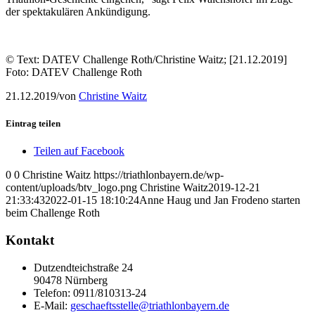
der spektakulären Ankündigung.
© Text: DATEV Challenge Roth/Christine Waitz; [21.12.2019]
Foto: DATEV Challenge Roth
21.12.2019
/
von
Christine Waitz
Eintrag teilen
Teilen auf Facebook
0
0
Christine Waitz
https://triathlonbayern.de/wp-
content/uploads/btv_logo.png
Christine Waitz
2019-12-21
21:33:43
2022-01-15 18:10:24
Anne Haug und Jan Frodeno starten
beim Challenge Roth
Kontakt
Dutzendteichstraße 24
90478 Nürnberg
Telefon:
0911/810313-24
E-Mail:
geschaeftsstelle@triathlonbayern.de