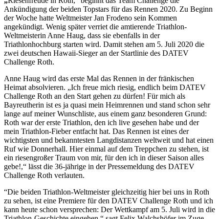
„
Riesenfreude in Roth,“ beginnt das Team Challenge die
Ankündigung der beiden Topstars für das Rennen 2020. Zu Beginn
der Woche hatte Weltmeister Jan Frodeno sein Kommen
angekündigt. Wenig später verriet die amtierende Triathlon-
Weltmeisterin Anne Haug, dass sie ebenfalls in der
Triathlonhochburg starten wird. Damit stehen am 5. Juli 2020 die
zwei deutschen Hawaii-Sieger an der Startlinie des DATEV
Challenge Roth.
Anne Haug wird das erste Mal das Rennen in der fränkischen
Heimat absolvieren. „Ich freue mich riesig, endlich beim DATEV
Challenge Roth an den Start gehen zu dürfen! Für mich als
Bayreutherin ist es ja quasi mein Heimrennen und stand schon sehr
lange auf meiner Wunschliste, aus einem ganz besonderen Grund:
Roth war der erste Triathlon, den ich live gesehen habe und der
mein Triathlon-Fieber entfacht hat. Das Rennen ist eines der
wichtigsten und bekanntesten Langdistanzen weltweit und hat einen
Ruf wie Donnerhall. Hier einmal auf dem Treppchen zu stehen, ist
ein riesengroßer Traum von mir, für den ich in dieser Saison alles
gebe!,“ lässt die 36-jährige in der Pressemeldung des DATEV
Challenge Roth verlauten.
“Die beiden Triathlon-Weltmeister gleichzeitig hier bei uns in Roth
zu sehen, ist eine Premiere für den DATEV Challenge Roth und ich
kann heute schon versprechen: Der Wettkampf am 5. Juli wird in die
Triathlon-Geschichte eingehen,“ sagt Felix Walchshöfer im Zuge