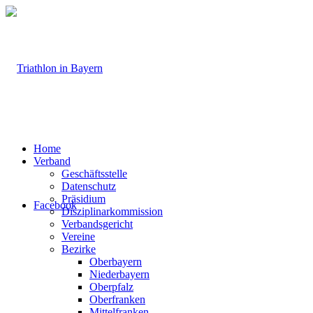
Home
Verband
Geschäftsstelle
Datenschutz
Präsidium
Facebook
Disziplinarkommission
Verbandsgericht
Vereine
Bezirke
Oberbayern
Niederbayern
Oberpfalz
Oberfranken
Mittelfranken