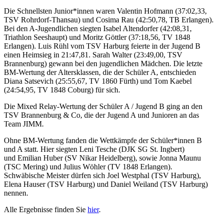
Die Schnellsten Junior*innen waren Valentin Hofmann (37:02,33,
TSV Rohrdorf-Thansau) und Cosima Rau (42:50,78, TB Erlangen).
Bei den A-Jugendlichen siegten Isabel Altendorfer (42:08,31,
Triathlon Seeshaupt) und Moritz Göttler (37:18,56, TV 1848
Erlangen). Luis Rühl vom TSV Harburg feierte in der Jugend B
einen Heimsieg in 21:47,81. Sarah Walter (23:49,00, TSV
Brannenburg) gewann bei den jugendlichen Mädchen. Die letzte
BM-Wertung der Altersklassen, die der Schüler A, entschieden
Diana Satsevich (25:55,67, TV 1860 Fürth) und Tom Kaebel
(24:54,95, TV 1848 Coburg) für sich.
Die Mixed Relay-Wertung der Schüler A / Jugend B ging an den
TSV Brannenburg & Co, die der Jugend A und Junioren an das
Team JIMM.
Ohne BM-Wertung fanden die Wettkämpfe der Schüler*innen B
und A statt. Hier siegten Leni Tesche (DJK SG St. Ingbert)
und Emilian Huber (SV Nikar Heidelberg), sowie Jonna Maunu
(TSC Mering) und Julius Wöhler (TV 1848 Erlangen).
Schwäbische Meister dürfen sich Joel Westphal (TSV Harburg),
Elena Hauser (TSV Harburg) und Daniel Weiland (TSV Harburg)
nennen.
Alle Ergebnisse finden Sie
hier
.