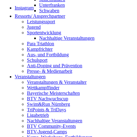
Unterfranken
Instagram
Schwaben
Ressorts/ Ansprechpartner
Leistungssport
Jugend
Sportentwicklung
Nachhaltige Veranstaltungen
Para Triathlon
Kampfrichter
Aus- und Fortbildung
Schulsport
Anti-Doping und Prävention
Presse- & Medienarbeit
Veranstaltungen
Veranstaltungen & Veranstalter
Wettkampffinder
Bayerische Meisterschaften
BTV Nachwuchscup
Swim&Run Nürnberg
TriPoints & TriDays
Ligabetrieb
Nachhaltige Veranstaltungen
BTV Community-Events
BTV-Jugend-Camps