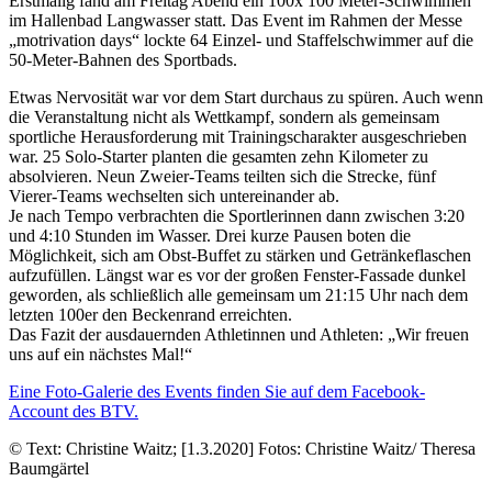
Erstmalig fand am Freitag Abend ein 100x 100 Meter-Schwimmen
im Hallenbad Langwasser statt. Das Event im Rahmen der Messe
„motrivation days“ lockte 64 Einzel- und Staffelschwimmer auf die
50-Meter-Bahnen des Sportbads.
Etwas Nervosität war vor dem Start durchaus zu spüren. Auch wenn
die Veranstaltung nicht als Wettkampf, sondern als gemeinsam
sportliche Herausforderung mit Trainingscharakter ausgeschrieben
war. 25 Solo-Starter planten die gesamten zehn Kilometer zu
absolvieren. Neun Zweier-Teams teilten sich die Strecke, fünf
Vierer-Teams wechselten sich untereinander ab.
Je nach Tempo verbrachten die Sportlerinnen dann zwischen 3:20
und 4:10 Stunden im Wasser. Drei kurze Pausen boten die
Möglichkeit, sich am Obst-Buffet zu stärken und Getränkeflaschen
aufzufüllen. Längst war es vor der großen Fenster-Fassade dunkel
geworden, als schließlich alle gemeinsam um 21:15 Uhr nach dem
letzten 100er den Beckenrand erreichten.
Das Fazit der ausdauernden Athletinnen und Athleten: „Wir freuen
uns auf ein nächstes Mal!“
Eine Foto-Galerie des Events finden Sie auf dem Facebook-
Account des BTV.
© Text: Christine Waitz; [1.3.2020] Fotos: Christine Waitz/ Theresa
Baumgärtel