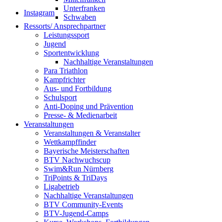
Unterfranken
Instagram
Schwaben
Ressorts/ Ansprechpartner
Leistungssport
Jugend
Sportentwicklung
Nachhaltige Veranstaltungen
Para Triathlon
Kampfrichter
Aus- und Fortbildung
Schulsport
Anti-Doping und Prävention
Presse- & Medienarbeit
Veranstaltungen
Veranstaltungen & Veranstalter
Wettkampffinder
Bayerische Meisterschaften
BTV Nachwuchscup
Swim&Run Nürnberg
TriPoints & TriDays
Ligabetrieb
Nachhaltige Veranstaltungen
BTV Community-Events
BTV-Jugend-Camps