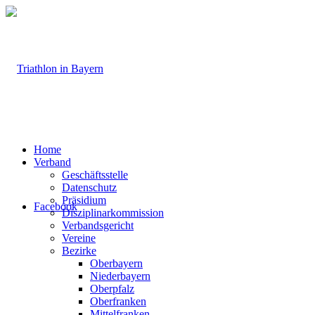
Home
Verband
Geschäftsstelle
Datenschutz
Präsidium
Facebook
Disziplinarkommission
Verbandsgericht
Vereine
Bezirke
Oberbayern
Niederbayern
Oberpfalz
Oberfranken
Mittelfranken