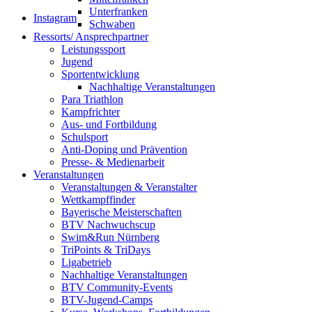
Unterfranken
Instagram
Schwaben
Ressorts/ Ansprechpartner
Leistungssport
Jugend
Sportentwicklung
Nachhaltige Veranstaltungen
Para Triathlon
Kampfrichter
Aus- und Fortbildung
Schulsport
Anti-Doping und Prävention
Presse- & Medienarbeit
Veranstaltungen
Veranstaltungen & Veranstalter
Wettkampffinder
Bayerische Meisterschaften
BTV Nachwuchscup
Swim&Run Nürnberg
TriPoints & TriDays
Ligabetrieb
Nachhaltige Veranstaltungen
BTV Community-Events
BTV-Jugend-Camps