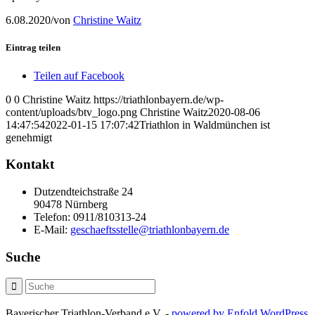
6.08.2020
/
von
Christine Waitz
Eintrag teilen
Teilen auf Facebook
0
0
Christine Waitz
https://triathlonbayern.de/wp-
content/uploads/btv_logo.png
Christine Waitz
2020-08-06
14:47:54
2022-01-15 17:07:42
Triathlon in Waldmünchen ist
genehmigt
Kontakt
Dutzendteichstraße 24
90478 Nürnberg
Telefon:
0911/810313-24
E-Mail:
geschaeftsstelle@triathlonbayern.de
Suche
Bayerischer Triathlon-Verband e.V. -
powered by Enfold WordPress