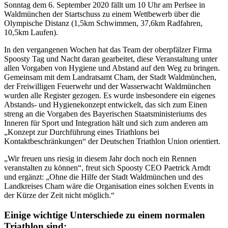
Sonntag dem 6. September 2020 fällt um 10 Uhr am Perlsee in
Waldmünchen der Startschuss zu einem Wettbewerb über die
Olympische Distanz (1,5km Schwimmen, 37,6km Radfahren,
10,5km Laufen)
.
In den vergangenen Wochen hat das Team der oberpfälzer Firma
Spoosty Tag und Nacht daran gearbeitet, diese Veranstaltung unter
allen Vorgaben von Hygiene und Abstand auf den Weg zu bringen.
Gemeinsam mit dem Landratsamt Cham, der Stadt Waldmünchen,
der Freiwilligen Feuerwehr und der Wasserwacht Waldmünchen
wurden alle Register gezogen. Es wurde insbesondere ein eigenes
Abstands- und Hygienekonzept entwickelt, das sich zum Einen
streng an die Vorgaben des Bayerischen Staatsministeriums des
Inneren für Sport und Integration hält und sich zum anderen am
„Konzept zur Durchführung eines Triathlons bei
Kontaktbeschränkungen“ der Deutschen Triathlon Union orientiert.
„Wir freuen uns riesig in diesem Jahr doch noch ein Rennen
veranstalten zu können“, freut sich Spoosty CEO Paetrick Arndt
und ergänzt: „Ohne die Hilfe der Stadt Waldmünchen und des
Landkreises Cham wäre die Organisation eines solchen Events in
der Kürze der Zeit nicht möglich.“
Einige wichtige Unterschiede zu einem normalen
Triathlon sind: