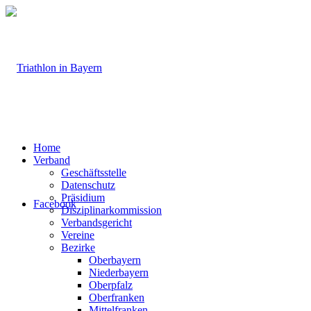
Home
Verband
Geschäftsstelle
Datenschutz
Präsidium
Facebook
Disziplinarkommission
Verbandsgericht
Vereine
Bezirke
Oberbayern
Niederbayern
Oberpfalz
Oberfranken
Mittelfranken