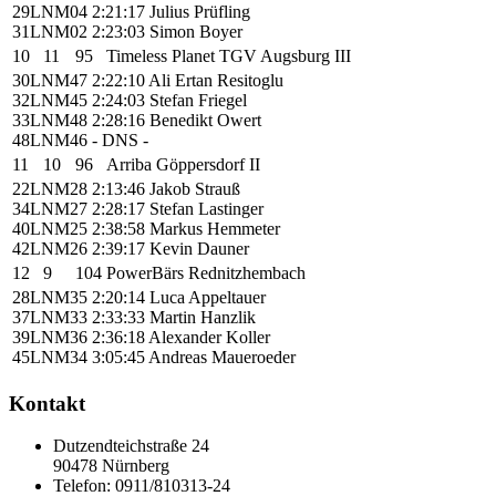
29
LNM04
2:21:17
Julius Prüfling
31
LNM02
2:23:03
Simon Boyer
10
11
95
Timeless Planet TGV Augsburg III
30
LNM47
2:22:10
Ali Ertan Resitoglu
32
LNM45
2:24:03
Stefan Friegel
33
LNM48
2:28:16
Benedikt Owert
48
LNM46
- DNS
-
11
10
96
Arriba Göppersdorf II
22
LNM28
2:13:46
Jakob Strauß
34
LNM27
2:28:17
Stefan Lastinger
40
LNM25
2:38:58
Markus Hemmeter
42
LNM26
2:39:17
Kevin Dauner
12
9
104
PowerBärs Rednitzhembach
28
LNM35
2:20:14
Luca Appeltauer
37
LNM33
2:33:33
Martin Hanzlik
39
LNM36
2:36:18
Alexander Koller
45
LNM34
3:05:45
Andreas Maueroeder
Kontakt
Dutzendteichstraße 24
90478 Nürnberg
Telefon:
0911/810313-24