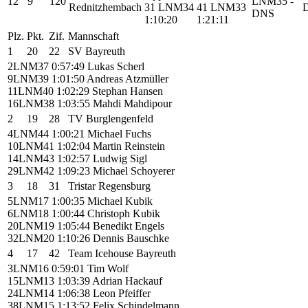
12
9
120
LNM35
-
Rednitzhembach
31
LNM34
41
LNM33
DNS
1:10:20
1:21:11
Plz.
Pkt.
Zif.
Mannschaft
1
20
22
SV Bayreuth
2
LNM37
0:57:49
Lukas Scherl
9
LNM39
1:01:50
Andreas Atzmüller
11
LNM40
1:02:29
Stephan Hansen
16
LNM38
1:03:55
Mahdi Mahdipour
2
19
28
TV Burglengenfeld
4
LNM44
1:00:21
Michael Fuchs
10
LNM41
1:02:04
Martin Reinstein
14
LNM43
1:02:57
Ludwig Sigl
29
LNM42
1:09:23
Michael Schoyerer
3
18
31
Tristar Regensburg
5
LNM17
1:00:35
Michael Kubik
6
LNM18
1:00:44
Christoph Kubik
20
LNM19
1:05:44
Benedikt Engels
32
LNM20
1:10:26
Dennis Bauschke
4
17
42
Team Icehouse Bayreuth
3
LNM16
0:59:01
Tim Wolf
15
LNM13
1:03:39
Adrian Hackauf
24
LNM14
1:06:38
Leon Pfeiffer
38
LNM15
1:13:52
Felix Schindelmann