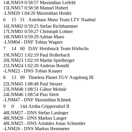
14
LNM19
0:58:57
Maximilian Leifeld
15
LNM17
0:58:58
Manuel Hubert
-
LNM20
1:04:20
Maximilian Heider
6
15
51
Autohaus Manz Team LTV Naabtal
16
LNM02
0:59:25
Stefan Richthammer
17
LNM01
0:59:27
Christoph Lottner
18
LNM03
0:59:29
Adrian Manz
-
LNM04
- DNF
Tobias Wagner
7
14
60
DAV Hersbruck Team Hörluchs
19
LNM21
1:02:19
Paul Hollerbach
20
LNM23
1:02:19
Martin Spielberger
21
LNM24
1:02:20
Andreas Bundil
-
LNM22
- DNS
Tobias Knauer
8
13
69
Timeless Planet TGV Augsburg III
22
LNM45
1:08:48
Paul Steurer
23
LNM48
1:08:51
Gábor Molnár
24
LNM46
1:08:54
Pius Streit
-
LNM47
- DNF
Maximilian Klimek
9
0
144
Arriba Göppersdorf II
48
LNM27
- DNS
Stefan Lastinger
48
LNM28
- DNS
Markus Langer
48
LNM25
- DNS
Aristides Jonas Schneider
-
LNM26
- DNS
Markus Hemmeter