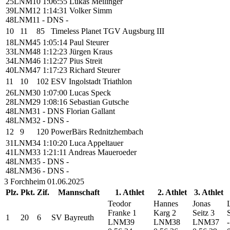
25
LNM10
1:06:55
Lukas Meilinger
39
LNM12
1:14:31
Volker Simm
48
LNM11
- DNS
-
10
11
85
Timeless Planet TGV Augsburg III
18
LNM45
1:05:14
Paul Steurer
33
LNM48
1:12:23
Jürgen Kraus
34
LNM46
1:12:27
Pius Streit
40
LNM47
1:17:23
Richard Steurer
11
10
102
ESV Ingolstadt Triathlon
26
LNM30
1:07:00
Lucas Speck
28
LNM29
1:08:16
Sebastian Gutsche
48
LNM31
- DNS
Florian Gallant
48
LNM32
- DNS
-
12
9
120
PowerBärs Rednitzhembach
31
LNM34
1:10:20
Luca Appeltauer
41
LNM33
1:21:11
Andreas Maueroeder
48
LNM35
- DNS
-
48
LNM36
- DNS
-
3
Forchheim
01.06.2025
Plz.
Pkt.
Zif.
Mannschaft
1. Athlet
2. Athlet
3. Athlet
Teodor
Hannes
Jonas
Franke
1
Karg
2
Seitz
3
1
20
6
SV Bayreuth
LNM39
LNM38
LNM37