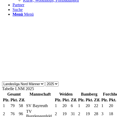
Kurse, Workshops, Fortbildungen
Partner
Suche
Menü
Menü
Tabelle
LNM
2025
Gesamt
Mannschaft
Weiden
Bamberg
Forchh
Plz.
Pkt.
Zif.
Plz.
Pkt.
Zif.
Plz.
Pkt.
Zif.
Plz.
Pkt.
1
79
58
SV Bayreuth
1
20
6
1
20
22
1
20
TV
2
76
96
2
19
31
2
19
28
3
18
Burglengenfeld