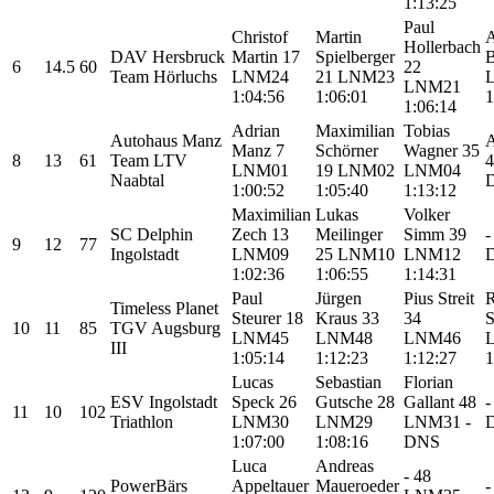
1:13:25
Paul
Christof
Martin
A
Hollerbach
DAV Hersbruck
Martin
17
Spielberger
B
6
14.5
60
22
Team Hörluchs
LNM24
21
LNM23
LNM21
1:04:56
1:06:01
1
1:06:14
Adrian
Maximilian
Tobias
Autohaus Manz
A
Manz
7
Schörner
Wagner
35
8
13
61
Team LTV
LNM01
19
LNM02
LNM04
Naabtal
1:00:52
1:05:40
1:13:12
Maximilian
Lukas
Volker
SC Delphin
Zech
13
Meilinger
Simm
39
-
9
12
77
Ingolstadt
LNM09
25
LNM10
LNM12
1:02:36
1:06:55
1:14:31
Paul
Jürgen
Pius Streit
R
Timeless Planet
Steurer
18
Kraus
33
34
S
10
11
85
TGV Augsburg
LNM45
LNM48
LNM46
III
1:05:14
1:12:23
1:12:27
1
Lucas
Sebastian
Florian
ESV Ingolstadt
Speck
26
Gutsche
28
Gallant
48
-
11
10
102
Triathlon
LNM30
LNM29
LNM31
-
1:07:00
1:08:16
DNS
Luca
Andreas
-
48
PowerBärs
Appeltauer
Maueroeder
-