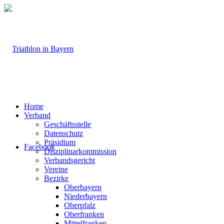
Home
Verband
Geschäftsstelle
Datenschutz
Präsidium
Facebook
Disziplinarkommission
Verbandsgericht
Vereine
Bezirke
Oberbayern
Niederbayern
Oberpfalz
Oberfranken
Mittelfranken