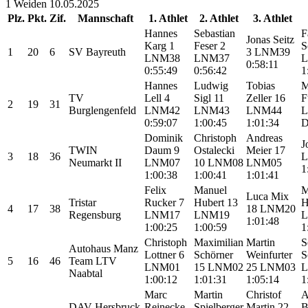
1
Weiden
10.05.2025
Plz.
Pkt.
Zif.
Mannschaft
1. Athlet
2. Athlet
3. Athlet
Hannes
Sebastian
F
Jonas Seitz
Karg
1
Feser
2
S
1
20
6
SV Bayreuth
3
LNM39
LNM38
LNM37
0:58:11
0:55:49
0:56:42
1
Hannes
Ludwig
Tobias
M
TV
Lell
4
Sigl
11
Zeller
16
F
2
19
31
Burglengenfeld
LNM42
LNM43
LNM44
0:59:07
1:00:45
1:01:34
Dominik
Christoph
Andreas
J
TWIN
Daum
9
Ostalecki
Meier
17
3
18
36
Neumarkt II
LNM07
10
LNM08
LNM05
1
1:00:38
1:00:41
1:01:41
Felix
Manuel
M
Luca Mix
Tristar
Rucker
7
Hubert
13
H
4
17
38
18
LNM20
Regensburg
LNM17
LNM19
1:01:48
1:00:25
1:00:59
1
Christoph
Maximilian
Martin
S
Autohaus Manz
Lottner
6
Schörner
Weinfurter
S
5
16
46
Team LTV
LNM01
15
LNM02
25
LNM03
Naabtal
1:00:12
1:01:31
1:05:14
1
Marc
Martin
Christof
A
DAV Hersbruck
Reinecke
Spielberger
Martin
22
B