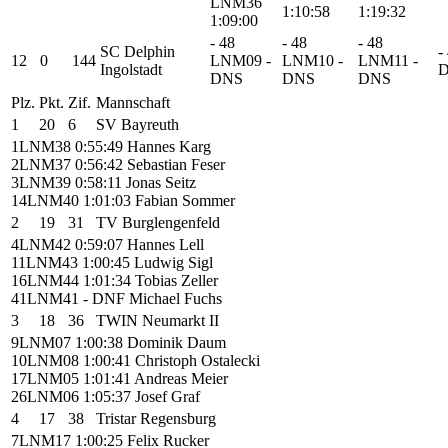
LNM36
1:10:58
1:19:32
1:09:00
-
48
-
48
-
48
SC Delphin
-
12
0
144
LNM09
-
LNM10
-
LNM11
-
Ingolstadt
DNS
DNS
DNS
Plz.
Pkt.
Zif.
Mannschaft
1
20
6
SV Bayreuth
1
LNM38
0:55:49
Hannes Karg
2
LNM37
0:56:42
Sebastian Feser
3
LNM39
0:58:11
Jonas Seitz
14
LNM40
1:01:03
Fabian Sommer
2
19
31
TV Burglengenfeld
4
LNM42
0:59:07
Hannes Lell
11
LNM43
1:00:45
Ludwig Sigl
16
LNM44
1:01:34
Tobias Zeller
41
LNM41
- DNF
Michael Fuchs
3
18
36
TWIN Neumarkt II
9
LNM07
1:00:38
Dominik Daum
10
LNM08
1:00:41
Christoph Ostalecki
17
LNM05
1:01:41
Andreas Meier
26
LNM06
1:05:37
Josef Graf
4
17
38
Tristar Regensburg
7
LNM17
1:00:25
Felix Rucker