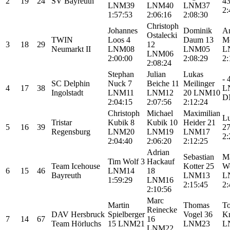
2
19
24
SV Bayreuth
4
LNM39
LNM40
LNM37
2:
1:57:53
2:06:16
2:08:30
Christoph
Johannes
Dominik
A
Ostalecki
TWIN
Loos
4
Daum
13
Me
3
18
29
12
Neumarkt II
LNM08
LNM05
L
LNM06
2:00:00
2:08:29
2:
2:08:24
Stephan
Julian
Lukas
-
SC Delphin
Nuck
7
Beiche
11
Meilinger
4
17
38
L
Ingolstadt
LNM11
LNM12
20
LNM10
D
2:04:15
2:07:56
2:12:24
Christoph
Michael
Maximilian
L
Tristar
Kubik
8
Kubik
10
Heider
21
5
16
39
2
Regensburg
LNM20
LNM19
LNM17
2:
2:04:40
2:06:20
2:12:25
Adrian
Sebastian
M
Tim Wolf
3
Hackauf
Team Icehouse
Kotter
25
W
6
15
46
LNM14
18
Bayreuth
LNM13
L
1:59:29
LNM16
2:15:45
2:
2:10:56
Marc
Martin
Thomas
To
Reinecke
DAV Hersbruck
Spielberger
Vogel
36
K
7
14
67
16
Team Hörluchs
15
LNM21
LNM23
L
LNM22