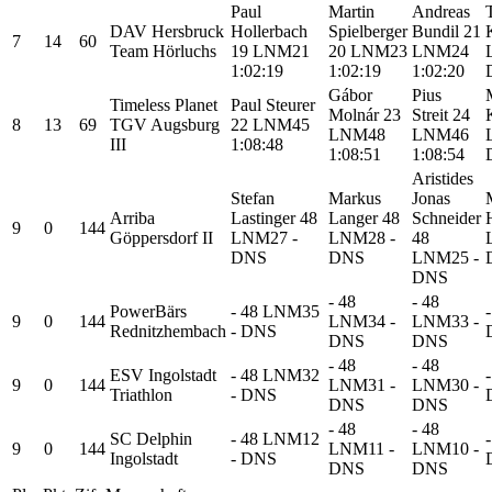
Paul
Martin
Andreas
DAV Hersbruck
Hollerbach
Spielberger
Bundil
21
7
14
60
Team Hörluchs
19
LNM21
20
LNM23
LNM24
1:02:19
1:02:19
1:02:20
Gábor
Pius
Timeless Planet
Paul Steurer
Molnár
23
Streit
24
8
13
69
TGV Augsburg
22
LNM45
LNM48
LNM46
III
1:08:48
1:08:51
1:08:54
Aristides
Stefan
Markus
Jonas
Arriba
Lastinger
48
Langer
48
Schneider
9
0
144
Göppersdorf II
LNM27
-
LNM28
-
48
DNS
DNS
LNM25
-
DNS
-
48
-
48
PowerBärs
-
48
LNM35
-
9
0
144
LNM34
-
LNM33
-
Rednitzhembach
- DNS
DNS
DNS
-
48
-
48
ESV Ingolstadt
-
48
LNM32
-
9
0
144
LNM31
-
LNM30
-
Triathlon
- DNS
DNS
DNS
-
48
-
48
SC Delphin
-
48
LNM12
-
9
0
144
LNM11
-
LNM10
-
Ingolstadt
- DNS
DNS
DNS