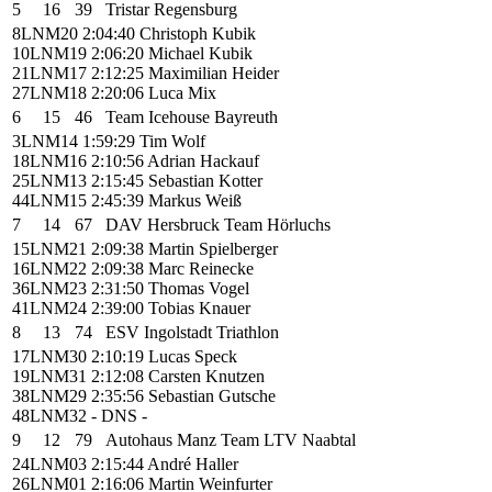
5
16
39
Tristar Regensburg
8
LNM20
2:04:40
Christoph Kubik
10
LNM19
2:06:20
Michael Kubik
21
LNM17
2:12:25
Maximilian Heider
27
LNM18
2:20:06
Luca Mix
6
15
46
Team Icehouse Bayreuth
3
LNM14
1:59:29
Tim Wolf
18
LNM16
2:10:56
Adrian Hackauf
25
LNM13
2:15:45
Sebastian Kotter
44
LNM15
2:45:39
Markus Weiß
7
14
67
DAV Hersbruck Team Hörluchs
15
LNM21
2:09:38
Martin Spielberger
16
LNM22
2:09:38
Marc Reinecke
36
LNM23
2:31:50
Thomas Vogel
41
LNM24
2:39:00
Tobias Knauer
8
13
74
ESV Ingolstadt Triathlon
17
LNM30
2:10:19
Lucas Speck
19
LNM31
2:12:08
Carsten Knutzen
38
LNM29
2:35:56
Sebastian Gutsche
48
LNM32
- DNS
-
9
12
79
Autohaus Manz Team LTV Naabtal
24
LNM03
2:15:44
André Haller
26
LNM01
2:16:06
Martin Weinfurter