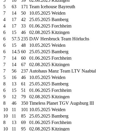
5
16
39
02.08.2025 Kitzingen
5
63
171
Team Icehouse Bayreuth
7
14
50
10.05.2025 Weiden
4
17
42
25.05.2025 Bamberg
4
17
33
01.06.2025 Forchheim
6
15
46
02.08.2025 Kitzingen
6
57.5
235
DAV Hersbruck Team Hörluchs
6
15
48
10.05.2025 Weiden
6
14.5
60
25.05.2025 Bamberg
7
14
60
01.06.2025 Forchheim
7
14
67
02.08.2025 Kitzingen
7
56
237
Autohaus Manz Team LTV Naabtal
5
16
46
10.05.2025 Weiden
8
13
61
25.05.2025 Bamberg
6
15
51
01.06.2025 Forchheim
9
12
79
02.08.2025 Kitzingen
8
46
350
Timeless Planet TGV Augsburg III
10
11
101
10.05.2025 Weiden
10
11
85
25.05.2025 Bamberg
8
13
69
01.06.2025 Forchheim
10
11
95
02.08.2025 Kitzingen