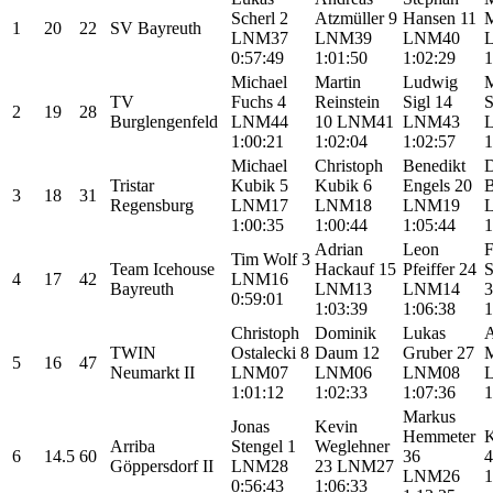
Scherl
2
Atzmüller
9
Hansen
11
M
1
20
22
SV Bayreuth
LNM37
LNM39
LNM40
0:57:49
1:01:50
1:02:29
1
Michael
Martin
Ludwig
M
TV
Fuchs
4
Reinstein
Sigl
14
S
2
19
28
Burglengenfeld
LNM44
10
LNM41
LNM43
1:00:21
1:02:04
1:02:57
1
Michael
Christoph
Benedikt
D
Tristar
Kubik
5
Kubik
6
Engels
20
B
3
18
31
Regensburg
LNM17
LNM18
LNM19
1:00:35
1:00:44
1:05:44
1
Adrian
Leon
F
Tim Wolf
3
Team Icehouse
Hackauf
15
Pfeiffer
24
S
4
17
42
LNM16
Bayreuth
LNM13
LNM14
0:59:01
1:03:39
1:06:38
1
Christoph
Dominik
Lukas
A
TWIN
Ostalecki
8
Daum
12
Gruber
27
M
5
16
47
Neumarkt II
LNM07
LNM06
LNM08
1:01:12
1:02:33
1:07:36
1
Markus
Jonas
Kevin
Hemmeter
K
Arriba
Stengel
1
Weglehner
6
14.5
60
36
Göppersdorf II
LNM28
23
LNM27
LNM26
1
0:56:43
1:06:33