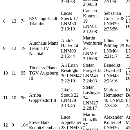
2:09:38
2:31:50
2:
2:09:38
Carsten
Lucas
Sebastian
Knutzen
-
ESV Ingolstadt
Speck
17
Gutsche
38
8
13
74
19
L
Triathlon
LNM30
LNM29
LNM31
D
2:10:19
2:35:56
2:12:08
Martin
André
Julius
S
Autohaus Manz
Weinfurter
Haller
24
Prüfling
29
B
9
12
79
Team LTV
26
LNM03
LNM04
L
Naabtal
LNM01
2:15:44
2:21:17
2:
2:16:06
Ali Ertan
Stefan
Benedikt
Timeless Planet
-
Resitoglu
Friegel
32
Owert
33
10
11
95
TGV Augsburg
L
30
LNM47
LNM45
LNM48
III
D
2:22:10
2:24:03
2:28:16
Stefan
Jakob
Markus
K
Lastinger
Arriba
Strauß
22
Hemmeter
D
11
10
96
34
Göppersdorf II
LNM28
40
LNM25
L
LNM27
2:13:46
2:38:58
2:
2:28:17
Martin
Luca
Alexander
A
Hanzlik
PowerBärs
Appeltauer
Koller
39
M
12
9
104
37
Rednitzhembach
28
LNM35
LNM36
4