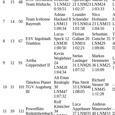
6
15
48
Team Hörluchs
5
LNM22
21
LNM23
LNM24
0:59:51
1:02:37
1:03:33
1
Adrian
Leander
Nico
A
Team Icehouse
Hackauf
8
Schneider
Hofmann
E
7
14
50
Bayreuth
LNM13
19
LNM14
23
LNM15
1:00:34
1:01:58
1:04:16
1
Lucas
Florian
Sebastian
T
ESV Ingolstadt
Speck
12
Gallant
20
Gutsche
35
F
8
13
67
Triathlon
LNM30
LNM31
LNM29
4
1:00:50
1:02:21
1:09:06
Kevin
Stefan
Markus
Weglehner
L
Arriba
Lastinger
Hemmeter
9
12
91
24
3
Göppersdorf II
31
LNM26
36
LNM25
LNM28
1
1:07:52
1:10:09
1:04:34
Ali Ertan
Richard
Timeless Planet
Resitoglu
Pius Streit
Steurer
38
-
10
11
101
TGV Augsburg
30
33
LNM46
LNM45
III
LNM47
1:08:05
1:11:28
1:07:32
Rolf
Luca
Andreas
Kintscher
PowerBärs
Appeltauer
Maueroeder
-
11
10
111
34
Rednitzhembach
37
LNM35
40
LNM33