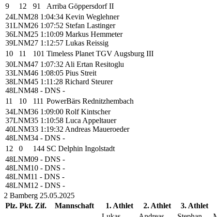
9
12
91
Arriba Göppersdorf II
24
LNM28
1:04:34
Kevin Weglehner
31
LNM26
1:07:52
Stefan Lastinger
36
LNM25
1:10:09
Markus Hemmeter
39
LNM27
1:12:57
Lukas Reissig
10
11
101
Timeless Planet TGV Augsburg III
30
LNM47
1:07:32
Ali Ertan Resitoglu
33
LNM46
1:08:05
Pius Streit
38
LNM45
1:11:28
Richard Steurer
48
LNM48
- DNS
-
11
10
111
PowerBärs Rednitzhembach
34
LNM36
1:09:00
Rolf Kintscher
37
LNM35
1:10:58
Luca Appeltauer
40
LNM33
1:19:32
Andreas Maueroeder
48
LNM34
- DNS
-
12
0
144
SC Delphin Ingolstadt
48
LNM09
- DNS
-
48
LNM10
- DNS
-
48
LNM11
- DNS
-
48
LNM12
- DNS
-
2
Bamberg
25.05.2025
Plz.
Pkt.
Zif.
Mannschaft
1. Athlet
2. Athlet
3. Athlet
Lukas
Andreas
Stephan