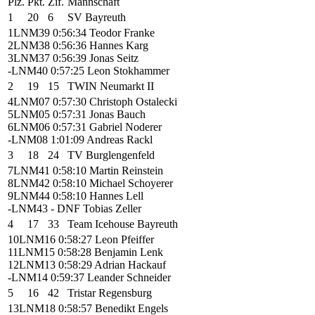
Plz.
Pkt.
Zif.
Mannschaft
1
20
6
SV Bayreuth
1
LNM39
0:56:34
Teodor Franke
2
LNM38
0:56:36
Hannes Karg
3
LNM37
0:56:39
Jonas Seitz
-
LNM40
0:57:25
Leon Stokhammer
2
19
15
TWIN Neumarkt II
4
LNM07
0:57:30
Christoph Ostalecki
5
LNM05
0:57:31
Jonas Bauch
6
LNM06
0:57:31
Gabriel Noderer
-
LNM08
1:01:09
Andreas Rackl
3
18
24
TV Burglengenfeld
7
LNM41
0:58:10
Martin Reinstein
8
LNM42
0:58:10
Michael Schoyerer
9
LNM44
0:58:10
Hannes Lell
-
LNM43
- DNF
Tobias Zeller
4
17
33
Team Icehouse Bayreuth
10
LNM16
0:58:27
Leon Pfeiffer
11
LNM15
0:58:28
Benjamin Lenk
12
LNM13
0:58:29
Adrian Hackauf
-
LNM14
0:59:37
Leander Schneider
5
16
42
Tristar Regensburg
13
LNM18
0:58:57
Benedikt Engels