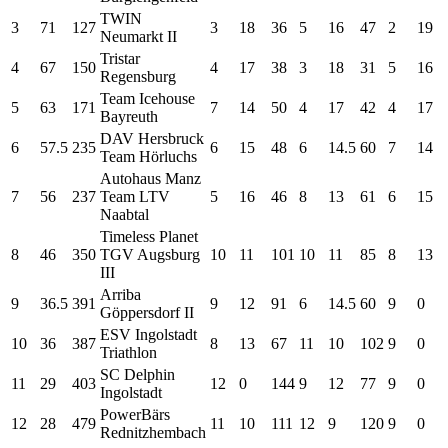
TWIN
3
71
127
3
18
36
5
16
47
2
19
Neumarkt II
Tristar
4
67
150
4
17
38
3
18
31
5
16
Regensburg
Team Icehouse
5
63
171
7
14
50
4
17
42
4
17
Bayreuth
DAV Hersbruck
6
57.5
235
6
15
48
6
14.5
60
7
14
Team Hörluchs
Autohaus Manz
7
56
237
Team LTV
5
16
46
8
13
61
6
15
Naabtal
Timeless Planet
8
46
350
TGV Augsburg
10
11
101
10
11
85
8
13
III
Arriba
9
36.5
391
9
12
91
6
14.5
60
9
0
Göppersdorf II
ESV Ingolstadt
10
36
387
8
13
67
11
10
102
9
0
Triathlon
SC Delphin
11
29
403
12
0
144
9
12
77
9
0
Ingolstadt
PowerBärs
12
28
479
11
10
111
12
9
120
9
0
Rednitzhembach