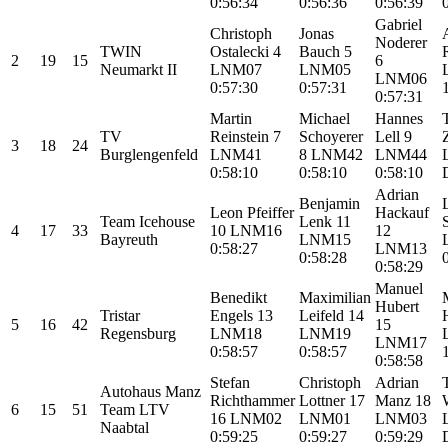
0:56:34
0:56:36
0:56:39
Gabriel
Christoph
Jonas
Noderer
TWIN
Ostalecki
4
Bauch
5
2
19
15
6
Neumarkt II
LNM07
LNM05
LNM06
0:57:30
0:57:31
0:57:31
Martin
Michael
Hannes
TV
Reinstein
7
Schoyerer
Lell
9
3
18
24
Burglengenfeld
LNM41
8
LNM42
LNM44
0:58:10
0:58:10
0:58:10
Adrian
Benjamin
Leon Pfeiffer
Hackauf
Team Icehouse
Lenk
11
4
17
33
10
LNM16
12
Bayreuth
LNM15
0:58:27
LNM13
0:58:28
0:58:29
Manuel
Benedikt
Maximilian
Hubert
Tristar
Engels
13
Leifeld
14
5
16
42
15
Regensburg
LNM18
LNM19
LNM17
0:58:57
0:58:57
0:58:58
Stefan
Christoph
Adrian
Autohaus Manz
Richthammer
Lottner
17
Manz
18
6
15
51
Team LTV
16
LNM02
LNM01
LNM03
Naabtal
0:59:25
0:59:27
0:59:29