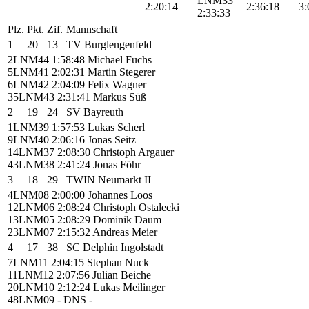
LNM33
2:20:14
2:36:18
3:
2:33:33
Plz.
Pkt.
Zif.
Mannschaft
1
20
13
TV Burglengenfeld
2
LNM44
1:58:48
Michael Fuchs
5
LNM41
2:02:31
Martin Stegerer
6
LNM42
2:04:09
Felix Wagner
35
LNM43
2:31:41
Markus Süß
2
19
24
SV Bayreuth
1
LNM39
1:57:53
Lukas Scherl
9
LNM40
2:06:16
Jonas Seitz
14
LNM37
2:08:30
Christoph Argauer
43
LNM38
2:41:24
Jonas Föhr
3
18
29
TWIN Neumarkt II
4
LNM08
2:00:00
Johannes Loos
12
LNM06
2:08:24
Christoph Ostalecki
13
LNM05
2:08:29
Dominik Daum
23
LNM07
2:15:32
Andreas Meier
4
17
38
SC Delphin Ingolstadt
7
LNM11
2:04:15
Stephan Nuck
11
LNM12
2:07:56
Julian Beiche
20
LNM10
2:12:24
Lukas Meilinger
48
LNM09
- DNS
-