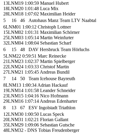
13
LNM19
1:00:59
Manuel Hubert
18
LNM20
1:01:48
Luca Mix
28
LNM18
1:07:02
Maximilian Heider
5
16
46
Autohaus Manz Team LTV Naabtal
6
LNM01
1:00:12
Christoph Lottner
15
LNM02
1:01:31
Maximilian Schörner
25
LNM03
1:05:14
Martin Weinfurter
32
LNM04
1:08:04
Sebastian Scharf
6
15
48
DAV Hersbruck Team Hörluchs
5
LNM22
0:59:51
Marc Reinecke
21
LNM23
1:02:37
Martin Spielberger
22
LNM24
1:03:33
Christof Martin
27
LNM21
1:05:45
Andreas Bundil
7
14
50
Team Icehouse Bayreuth
8
LNM13
1:00:34
Adrian Hackauf
19
LNM14
1:01:58
Leander Schneider
23
LNM15
1:04:16
Nico Hofmann
29
LNM16
1:07:14
Andreas Edenharter
8
13
67
ESV Ingolstadt Triathlon
12
LNM30
1:00:50
Lucas Speck
20
LNM31
1:02:21
Florian Gallant
35
LNM29
1:09:06
Sebastian Gutsche
48
LNM32
- DNS
Tobias Freudenberger