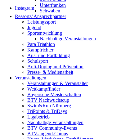
Unterfranken
Instagram
Schwaben
Ressorts/ Ansprechpartner
Leistungssport
Jugend
Sportentwicklung
Nachhaltige Veranstaltungen
Para Triathlon
Kampfrichter
Aus- und Fortbildung
Schulsport
Anti-Doping und Prävention
Presse- & Medienarbeit
Veranstaltungen
Veranstaltungen & Veranstalter
Wettkampffinder
Bayerische Meisterschaften
BTV Nachwuchscup
Swim&Run Nürnberg
TriPoints & TriDays
Ligabetrieb
Nachhaltige Veranstaltungen
BTV Community-Events
BTV-Jugend-Camps