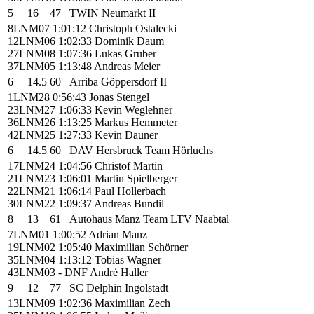
5
16
47
TWIN Neumarkt II
8
LNM07
1:01:12
Christoph Ostalecki
12
LNM06
1:02:33
Dominik Daum
27
LNM08
1:07:36
Lukas Gruber
37
LNM05
1:13:48
Andreas Meier
6
14.5
60
Arriba Göppersdorf II
1
LNM28
0:56:43
Jonas Stengel
23
LNM27
1:06:33
Kevin Weglehner
36
LNM26
1:13:25
Markus Hemmeter
42
LNM25
1:27:33
Kevin Dauner
6
14.5
60
DAV Hersbruck Team Hörluchs
17
LNM24
1:04:56
Christof Martin
21
LNM23
1:06:01
Martin Spielberger
22
LNM21
1:06:14
Paul Hollerbach
30
LNM22
1:09:37
Andreas Bundil
8
13
61
Autohaus Manz Team LTV Naabtal
7
LNM01
1:00:52
Adrian Manz
19
LNM02
1:05:40
Maximilian Schörner
35
LNM04
1:13:12
Tobias Wagner
43
LNM03
- DNF
André Haller
9
12
77
SC Delphin Ingolstadt
13
LNM09
1:02:36
Maximilian Zech