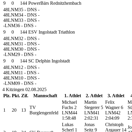
9
0
144
PowerBärs Rednitzhembach
48
LNM35
- DNS
-
48
LNM34
- DNS
-
48
LNM33
- DNS
-
-
LNM36
- DNS
-
9
0
144
ESV Ingolstadt Triathlon
48
LNM32
- DNS
-
48
LNM31
- DNS
-
48
LNM30
- DNS
-
-
LNM29
- DNS
-
9
0
144
SC Delphin Ingolstadt
48
LNM12
- DNS
-
48
LNM11
- DNS
-
48
LNM10
- DNS
-
-
LNM09
- DNS
-
4
Kitzingen
02.08.2025
Plz.
Pkt.
Zif.
Mannschaft
1. Athlet
2. Athlet
3. Athlet
Michael
Martin
Felix
M
TV
Fuchs
2
Stegerer
5
Wagner
6
S
1
20
13
Burglengenfeld
LNM44
LNM41
LNM42
L
1:58:48
2:02:31
2:04:09
2:
Lukas
Jonas
Christoph
Jo
Scherl
1
Seitz
9
Argauer
14