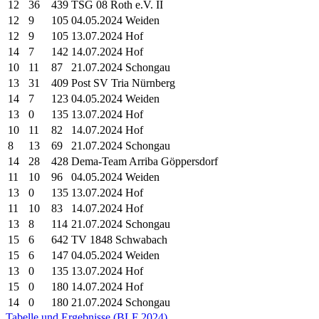
12
36
439
TSG 08 Roth e.V. II
12
9
105
04.05.2024 Weiden
12
9
105
13.07.2024 Hof
14
7
142
14.07.2024 Hof
10
11
87
21.07.2024 Schongau
13
31
409
Post SV Tria Nürnberg
14
7
123
04.05.2024 Weiden
13
0
135
13.07.2024 Hof
10
11
82
14.07.2024 Hof
8
13
69
21.07.2024 Schongau
14
28
428
Dema-Team Arriba Göppersdorf
11
10
96
04.05.2024 Weiden
13
0
135
13.07.2024 Hof
11
10
83
14.07.2024 Hof
13
8
114
21.07.2024 Schongau
15
6
642
TV 1848 Schwabach
15
6
147
04.05.2024 Weiden
13
0
135
13.07.2024 Hof
15
0
180
14.07.2024 Hof
14
0
180
21.07.2024 Schongau
Tabelle und Ergebnisse (BLF 2024)