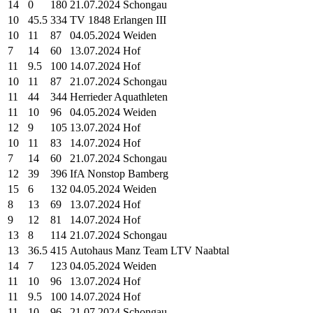
14
0
180
21.07.2024 Schongau
10
45.5
334
TV 1848 Erlangen III
10
11
87
04.05.2024 Weiden
7
14
60
13.07.2024 Hof
11
9.5
100
14.07.2024 Hof
10
11
87
21.07.2024 Schongau
11
44
344
Herrieder Aquathleten
11
10
96
04.05.2024 Weiden
12
9
105
13.07.2024 Hof
10
11
83
14.07.2024 Hof
7
14
60
21.07.2024 Schongau
12
39
396
IfA Nonstop Bamberg
15
6
132
04.05.2024 Weiden
8
13
69
13.07.2024 Hof
9
12
81
14.07.2024 Hof
13
8
114
21.07.2024 Schongau
13
36.5
415
Autohaus Manz Team LTV Naabtal
14
7
123
04.05.2024 Weiden
11
10
96
13.07.2024 Hof
11
9.5
100
14.07.2024 Hof
11
10
96
21.07.2024 Schongau