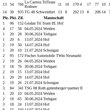
La Carrera TriTeam
13
54
766
11
10
170
4
17
77
10
Rothsee
14
36
935
TG 48 Schweinfurt
13
8
202
13
8
206
14
Plz.
Pkt.
Zif.
Mannschaft
1
96
152
Gealan Tri Team IfL Hof
4
17
58
04.05.2024 Weiden
1
20
28
30.06.2024 Trebgast
1
20
6
13.07.2024 Hof
2
19
50
14.07.2024 Hof
1
20
10
21.07.2024 Schongau
2
95
172
Fischer Automobile TWin Neumarkt
2
19
26
04.05.2024 Weiden
3
18
76
30.06.2024 Trebgast
2
19
15
13.07.2024 Hof
1
20
29
14.07.2024 Hof
2
19
26
21.07.2024 Schongau
3
84
341
TSG 08 Roth guttenberger+partner II
1
20
10
04.05.2024 Weiden
2
19
65
30.06.2024 Trebgast
3
18
24
13.07.2024 Hof
6
15
104
14.07.2024 Hof