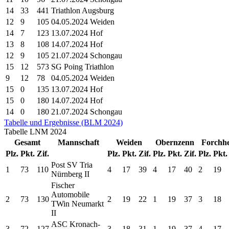
14
33
441
Triathlon Augsburg
12
9
105
04.05.2024 Weiden
14
7
123
13.07.2024 Hof
13
8
108
14.07.2024 Hof
12
9
105
21.07.2024 Schongau
15
12
573
SG Poing Triathlon
9
12
78
04.05.2024 Weiden
15
0
135
13.07.2024 Hof
15
0
180
14.07.2024 Hof
14
0
180
21.07.2024 Schongau
Tabelle und Ergebnisse (BLM 2024)
Tabelle
LNM
2024
Gesamt
Mannschaft
Weiden
Obernzenn
Forchh
Plz.
Pkt.
Zif.
Plz.
Pkt.
Zif.
Plz.
Pkt.
Zif.
Plz.
Pkt.
Post SV Tria
1
73
110
4
17
39
4
17
40
2
19
Nürnberg II
Fischer
Automobile
2
73
130
2
19
22
1
19
37
3
18
TWin Neumarkt
II
ASC Kronach-
3
72
127
3
18
31
1
19
37
4
17