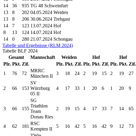
14
36
935
TG 48 Schweinfurt
13
8
202
04.05.2024 Weiden
13
8
206
30.06.2024 Trebgast
14
7
123
13.07.2024 Hof
8
13
124
14.07.2024 Hof
14
0
280
21.07.2024 Schongau
Tabelle und Ergebnisse (RLM 2024)
Tabelle
BLF
2024
Gesamt
Mannschaft
Weiden
Hof
Hof
Plz.
Pkt.
Zif.
Plz.
Pkt.
Zif.
Plz.
Pkt.
Zif.
Plz.
Pkt.
Zif.
MRRC
1
76
72
3
18
24
2
19
15
2
19
27
München II
SV
2
66
153
Würzburg
4
17
33
1
20
6
1
20
9
05 II
SG
Triathlon
3
66
155
2
19
15
4
17
33
7
14
65
Team
Donau Ries
RSC
4
62
181
5
16
42
5
16
42
9
12
73
Kempten II
TWin