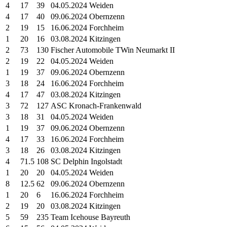
4
17
39
04.05.2024 Weiden
4
17
40
09.06.2024 Obernzenn
2
19
15
16.06.2024 Forchheim
1
20
16
03.08.2024 Kitzingen
2
73
130
Fischer Automobile TWin Neumarkt II
2
19
22
04.05.2024 Weiden
1
19
37
09.06.2024 Obernzenn
3
18
24
16.06.2024 Forchheim
4
17
47
03.08.2024 Kitzingen
3
72
127
ASC Kronach-Frankenwald
3
18
31
04.05.2024 Weiden
1
19
37
09.06.2024 Obernzenn
4
17
33
16.06.2024 Forchheim
3
18
26
03.08.2024 Kitzingen
4
71.5
108
SC Delphin Ingolstadt
1
20
20
04.05.2024 Weiden
8
12.5
62
09.06.2024 Obernzenn
1
20
6
16.06.2024 Forchheim
2
19
20
03.08.2024 Kitzingen
5
59
235
Team Icehouse Bayreuth