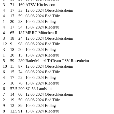
3
71
169
ATSV Kirchseeon
4
17
33
12.05.2024 Oberschleissheim
4
17
59
08.06.2024 Bad Tölz
1
20
23
16.06.2024 Erding
4
17
54
13.07.2024 Riederau
4
65
187
MRRC München II
3
18
24
12.05.2024 Oberschleissheim
12
9
98
08.06.2024 Bad Tölz
3
18
50
16.06.2024 Erding
1
20
15
13.07.2024 Riederau
5
59
289
BaderMainzl TriTeam TSV Rosenheim
10
11
87
12.05.2024 Oberschleissheim
6
15
74
08.06.2024 Bad Tölz
4
17
52
16.06.2024 Erding
5
16
76
13.07.2024 Riederau
6
57.5
290
SC 53 Landshut
7
14
60
12.05.2024 Oberschleissheim
2
19
50
08.06.2024 Bad Tölz
9
12
89
16.06.2024 Erding
8
12.5
91
13.07.2024 Riederau