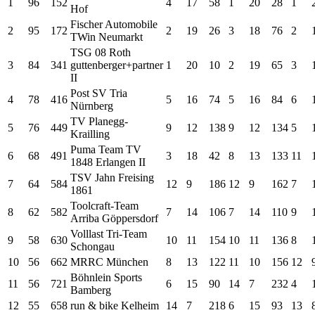
1
96
152
4
17
58
1
20
28
1
Hof
Fischer Automobile
2
95
172
2
19
26
3
18
76
2
TWin Neumarkt
TSG 08 Roth
3
84
341
guttenberger+partner
1
20
10
2
19
65
3
II
Post SV Tria
4
78
416
5
16
74
5
16
84
6
Nürnberg
TV Planegg-
5
76
449
9
12
138
9
12
134
5
Krailling
Puma Team TV
6
68
491
3
18
42
8
13
133
11
1848 Erlangen II
TSV Jahn Freising
7
64
584
12
9
186
12
9
162
7
1861
Toolcraft-Team
8
62
582
7
14
106
7
14
110
9
Arriba Göppersdorf
Volllast Tri-Team
9
58
630
10
11
154
10
11
136
8
Schongau
10
56
662
MRRC München
8
13
122
11
10
156
12
Böhnlein Sports
11
56
721
6
15
90
14
7
232
4
Bamberg
12
55
658
run & bike Kelheim
14
7
218
6
15
93
13