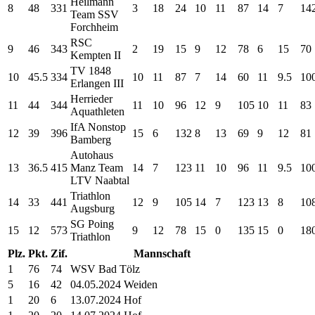
Heilmann
8
48
331
3
18
24
10
11
87
14
7
14
Team SSV
Forchheim
RSC
9
46
343
2
19
15
9
12
78
6
15
70
Kempten II
TV 1848
10
45.5
334
10
11
87
7
14
60
11
9.5
10
Erlangen III
Herrieder
11
44
344
11
10
96
12
9
105
10
11
83
Aquathleten
IfA Nonstop
12
39
396
15
6
132
8
13
69
9
12
81
Bamberg
Autohaus
13
36.5
415
Manz Team
14
7
123
11
10
96
11
9.5
10
LTV Naabtal
Triathlon
14
33
441
12
9
105
14
7
123
13
8
10
Augsburg
SG Poing
15
12
573
9
12
78
15
0
135
15
0
18
Triathlon
Plz.
Pkt.
Zif.
Mannschaft
1
76
74
WSV Bad Tölz
5
16
42
04.05.2024 Weiden
1
20
6
13.07.2024 Hof