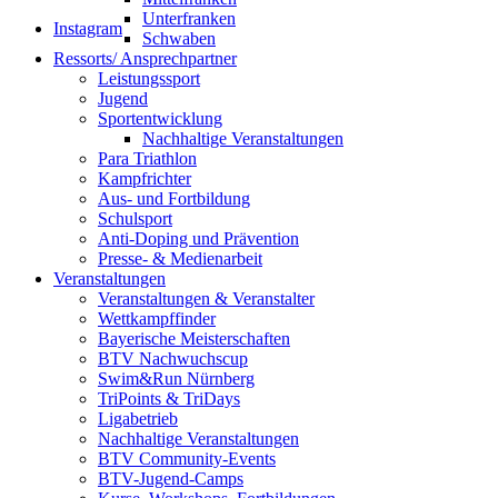
Unterfranken
Instagram
Schwaben
Ressorts/ Ansprechpartner
Leistungssport
Jugend
Sportentwicklung
Nachhaltige Veranstaltungen
Para Triathlon
Kampfrichter
Aus- und Fortbildung
Schulsport
Anti-Doping und Prävention
Presse- & Medienarbeit
Veranstaltungen
Veranstaltungen & Veranstalter
Wettkampffinder
Bayerische Meisterschaften
BTV Nachwuchscup
Swim&Run Nürnberg
TriPoints & TriDays
Ligabetrieb
Nachhaltige Veranstaltungen
BTV Community-Events
BTV-Jugend-Camps