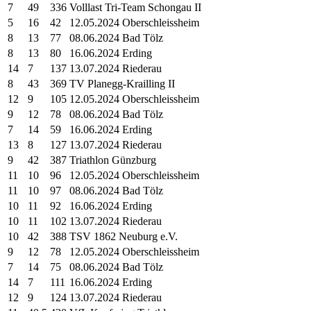
7
49
336
Volllast Tri-Team Schongau II
5
16
42
12.05.2024 Oberschleissheim
8
13
77
08.06.2024 Bad Tölz
8
13
80
16.06.2024 Erding
14
7
137
13.07.2024 Riederau
8
43
369
TV Planegg-Krailling II
12
9
105
12.05.2024 Oberschleissheim
9
12
78
08.06.2024 Bad Tölz
7
14
59
16.06.2024 Erding
13
8
127
13.07.2024 Riederau
9
42
387
Triathlon Günzburg
11
10
96
12.05.2024 Oberschleissheim
11
10
97
08.06.2024 Bad Tölz
10
11
92
16.06.2024 Erding
10
11
102
13.07.2024 Riederau
10
42
388
TSV 1862 Neuburg e.V.
9
12
78
12.05.2024 Oberschleissheim
7
14
75
08.06.2024 Bad Tölz
14
7
111
16.06.2024 Erding
12
9
124
13.07.2024 Riederau