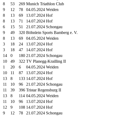
8
53
269
Munich Triathlon Club
9
12
78
04.05.2024 Weiden
8
13
69
13.07.2024 Hof
8
13
71
14.07.2024 Hof
6
15
51
21.07.2024 Schongau
9
49
320
Böhnlein Sports Bamberg e. V.
8
13
69
04.05.2024 Weiden
3
18
24
13.07.2024 Hof
3
18
47
14.07.2024 Hof
14
0
180
21.07.2024 Schongau
10
49
322
TV Planegg-Krailling II
1
20
6
04.05.2024 Weiden
10
11
87
13.07.2024 Hof
13
8
133
14.07.2024 Hof
11
10
96
21.07.2024 Schongau
11
39
396
Tristar Regensburg II
13
8
114
04.05.2024 Weiden
11
10
96
13.07.2024 Hof
12
9
108
14.07.2024 Hof
9
12
78
21.07.2024 Schongau