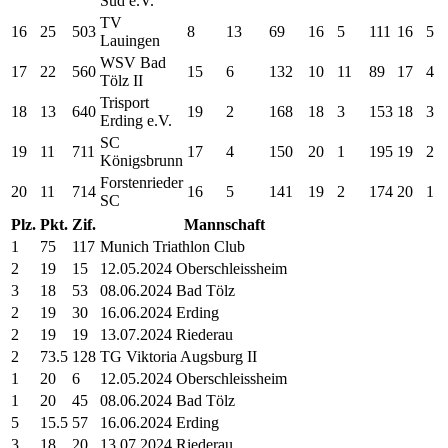
Süd e.V.
TV
16
25
503
8
13
69
16
5
111
16
5
Lauingen
WSV Bad
17
22
560
15
6
132
10
11
89
17
4
Tölz II
Trisport
18
13
640
19
2
168
18
3
153
18
3
Erding e.V.
SC
19
11
711
17
4
150
20
1
195
19
2
Königsbrunn
Forstenrieder
20
11
714
16
5
141
19
2
174
20
1
SC
Plz.
Pkt.
Zif.
Mannschaft
1
75
117
Munich Triathlon Club
2
19
15
12.05.2024 Oberschleissheim
3
18
53
08.06.2024 Bad Tölz
2
19
30
16.06.2024 Erding
2
19
19
13.07.2024 Riederau
2
73.5
128
TG Viktoria Augsburg II
1
20
6
12.05.2024 Oberschleissheim
1
20
45
08.06.2024 Bad Tölz
5
15.5
57
16.06.2024 Erding
3
18
20
13.07.2024 Riederau