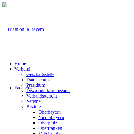
Home
Verband
Geschäftsstelle
Datenschutz
Präsidium
Facebook
Disziplinarkommission
Verbandsgericht
Vereine
Bezirke
Oberbayern
Niederbayern
Oberpfalz
Oberfranken
Mittelfranken