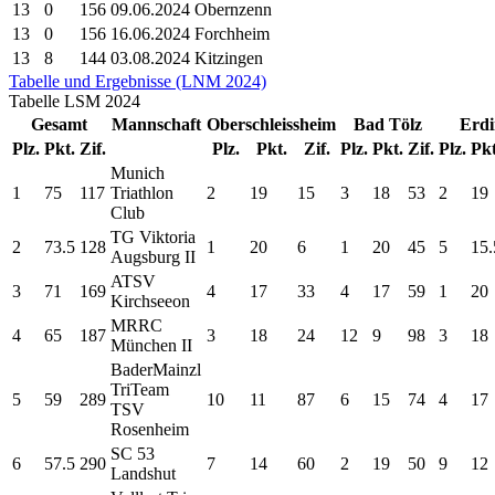
13
0
156
09.06.2024 Obernzenn
13
0
156
16.06.2024 Forchheim
13
8
144
03.08.2024 Kitzingen
Tabelle und Ergebnisse (LNM 2024)
Tabelle
LSM
2024
Gesamt
Mannschaft
Oberschleissheim
Bad Tölz
Erdi
Plz.
Pkt.
Zif.
Plz.
Pkt.
Zif.
Plz.
Pkt.
Zif.
Plz.
Pkt
Munich
1
75
117
Triathlon
2
19
15
3
18
53
2
19
Club
TG Viktoria
2
73.5
128
1
20
6
1
20
45
5
15.
Augsburg II
ATSV
3
71
169
4
17
33
4
17
59
1
20
Kirchseeon
MRRC
4
65
187
3
18
24
12
9
98
3
18
München II
BaderMainzl
TriTeam
5
59
289
10
11
87
6
15
74
4
17
TSV
Rosenheim
SC 53
6
57.5
290
7
14
60
2
19
50
9
12
Landshut