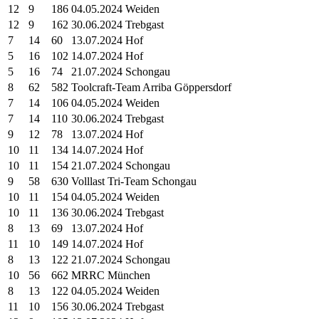
12
9
186
04.05.2024 Weiden
12
9
162
30.06.2024 Trebgast
7
14
60
13.07.2024 Hof
5
16
102
14.07.2024 Hof
5
16
74
21.07.2024 Schongau
8
62
582
Toolcraft-Team Arriba Göppersdorf
7
14
106
04.05.2024 Weiden
7
14
110
30.06.2024 Trebgast
9
12
78
13.07.2024 Hof
10
11
134
14.07.2024 Hof
10
11
154
21.07.2024 Schongau
9
58
630
Volllast Tri-Team Schongau
10
11
154
04.05.2024 Weiden
10
11
136
30.06.2024 Trebgast
8
13
69
13.07.2024 Hof
11
10
149
14.07.2024 Hof
8
13
122
21.07.2024 Schongau
10
56
662
MRRC München
8
13
122
04.05.2024 Weiden
11
10
156
30.06.2024 Trebgast