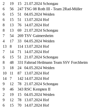
2
19
15
21.07.2024 Schongau
6
56
247
TSG 08 Roth III - Team 2Rad-Müller
6
15
51
04.05.2024 Weiden
6
15
51
13.07.2024 Hof
8
13
76
14.07.2024 Hof
8
13
69
21.07.2024 Schongau
7
54
269
TSV Gaimersheim
4
17
33
04.05.2024 Weiden
13
8
114
13.07.2024 Hof
7
14
71
14.07.2024 Hof
6
15
51
21.07.2024 Schongau
8
48
331
Fahrrad Heilmann Team SSV Forchheim
3
18
24
04.05.2024 Weiden
10
11
87
13.07.2024 Hof
14
7
142
14.07.2024 Hof
9
12
78
21.07.2024 Schongau
9
46
343
RSC Kempten II
2
19
15
04.05.2024 Weiden
9
12
78
13.07.2024 Hof
6
15
70
14.07.2024 Hof