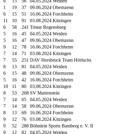
6
15
56
04.05.2024 Weiden
1
19
37
09.06.2024 Obernzenn
6
15
51
16.06.2024 Forchheim
11
10
91
03.08.2024 Kitzingen
6
58
241
Tristar Regensburg
5
16
45
04.05.2024 Weiden
5
16
47
09.06.2024 Obernzenn
9
12
78
16.06.2024 Forchheim
7
14
71
03.08.2024 Kitzingen
7
55
251
DAV Hersbruck Team Hörluchs
8
13
81
04.05.2024 Weiden
6
15
48
09.06.2024 Obernzenn
5
16
42
16.06.2024 Forchheim
10
11
80
03.08.2024 Kitzingen
8
53
268
SV Marienstein
7
14
65
04.05.2024 Weiden
7
14
58
09.06.2024 Obernzenn
8
13
69
16.06.2024 Forchheim
9
12
76
03.08.2024 Kitzingen
9
52
288
Böhnlein Sports Bamberg e. V. II
9
12
82
04.05.2024 Weiden