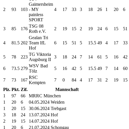
Gaimersheim
2
93
103
- MY
4
17
33
3
18
26
1
20
6
painless
SPORT
TSG 08
3
85
176
2
19
15
2
19
24
6
15
51
Roth e.V.
Gealan Tri
4
81.5
202
Team IfL
6
15
51
5
15.5
49
4
17
33
Hof
TG Viktoria
5
78
223
3
18
24
7
14
61
5
16
42
Augsburg II
WSV Bad
6
73.5
279
5
16
42
5
15.5
49
7
14
60
Tölz
RSC
7
73
167
7
0
84
4
17
31
2
19
15
Kempten
Plz.
Pkt.
Zif.
Mannschaft
1
97
66
MRRC München
1
20
6
04.05.2024 Weiden
1
20
15
30.06.2024 Trebgast
3
18
24
13.07.2024 Hof
2
19
15
14.07.2024 Hof
1
20
6
21.07.2024 Schongau