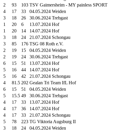
2
93
103
TSV Gaimersheim - MY painless SPORT
4
17
33
04.05.2024 Weiden
3
18
26
30.06.2024 Trebgast
1
20
6
13.07.2024 Hof
1
20
14
14.07.2024 Hof
3
18
24
21.07.2024 Schongau
3
85
176
TSG 08 Roth e.V.
2
19
15
04.05.2024 Weiden
2
19
24
30.06.2024 Trebgast
6
15
51
13.07.2024 Hof
5
16
44
14.07.2024 Hof
5
16
42
21.07.2024 Schongau
4
81.5
202
Gealan Tri Team IfL Hof
6
15
51
04.05.2024 Weiden
5
15.5
49
30.06.2024 Trebgast
4
17
33
13.07.2024 Hof
4
17
36
14.07.2024 Hof
4
17
33
21.07.2024 Schongau
5
78
223
TG Viktoria Augsburg II
3
18
24
04.05.2024 Weiden