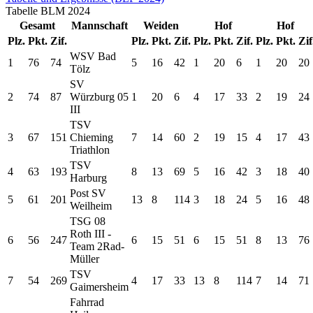
Tabelle
BLM
2024
Gesamt
Mannschaft
Weiden
Hof
Hof
Plz.
Pkt.
Zif.
Plz.
Pkt.
Zif.
Plz.
Pkt.
Zif.
Plz.
Pkt.
Zif
WSV Bad
1
76
74
5
16
42
1
20
6
1
20
20
Tölz
SV
2
74
87
Würzburg 05
1
20
6
4
17
33
2
19
24
III
TSV
3
67
151
Chieming
7
14
60
2
19
15
4
17
43
Triathlon
TSV
4
63
193
8
13
69
5
16
42
3
18
40
Harburg
Post SV
5
61
201
13
8
114
3
18
24
5
16
48
Weilheim
TSG 08
Roth III -
6
56
247
6
15
51
6
15
51
8
13
76
Team 2Rad-
Müller
TSV
7
54
269
4
17
33
13
8
114
7
14
71
Gaimersheim
Fahrrad