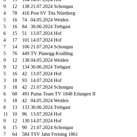
9
12
138
21.07.2024 Schongau
4
78
416
Post SV Tria Nürnberg
5
16
74
04.05.2024 Weiden
5
16
84
30.06.2024 Trebgast
6
15
51
13.07.2024 Hof
4
17
101
14.07.2024 Hof
7
14
106
21.07.2024 Schongau
5
76
449
TV Planegg-Krailling
9
12
138
04.05.2024 Weiden
9
12
134
30.06.2024 Trebgast
5
16
42
13.07.2024 Hof
3
18
93
14.07.2024 Hof
3
18
42
21.07.2024 Schongau
6
68
491
Puma Team TV 1848 Erlangen II
3
18
42
04.05.2024 Weiden
8
13
133
30.06.2024 Trebgast
11
10
96
13.07.2024 Hof
9
12
130
14.07.2024 Hof
6
15
90
21.07.2024 Schongau
7
64
584
TSV Jahn Freising 1861