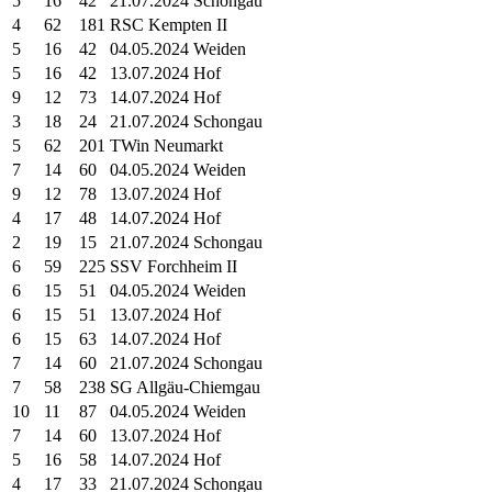
5
16
42
21.07.2024 Schongau
4
62
181
RSC Kempten II
5
16
42
04.05.2024 Weiden
5
16
42
13.07.2024 Hof
9
12
73
14.07.2024 Hof
3
18
24
21.07.2024 Schongau
5
62
201
TWin Neumarkt
7
14
60
04.05.2024 Weiden
9
12
78
13.07.2024 Hof
4
17
48
14.07.2024 Hof
2
19
15
21.07.2024 Schongau
6
59
225
SSV Forchheim II
6
15
51
04.05.2024 Weiden
6
15
51
13.07.2024 Hof
6
15
63
14.07.2024 Hof
7
14
60
21.07.2024 Schongau
7
58
238
SG Allgäu-Chiemgau
10
11
87
04.05.2024 Weiden
7
14
60
13.07.2024 Hof
5
16
58
14.07.2024 Hof
4
17
33
21.07.2024 Schongau