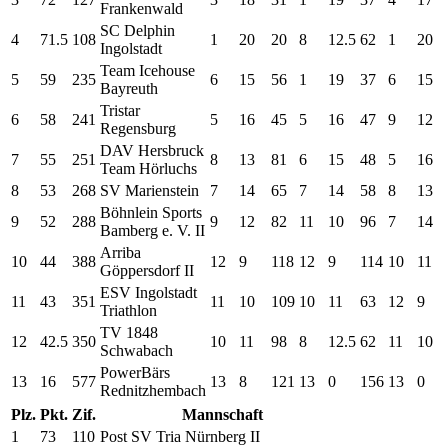
Frankenwald
SC Delphin
4
71.5
108
1
20
20
8
12.5
62
1
20
Ingolstadt
Team Icehouse
5
59
235
6
15
56
1
19
37
6
15
Bayreuth
Tristar
6
58
241
5
16
45
5
16
47
9
12
Regensburg
DAV Hersbruck
7
55
251
8
13
81
6
15
48
5
16
Team Hörluchs
8
53
268
SV Marienstein
7
14
65
7
14
58
8
13
Böhnlein Sports
9
52
288
9
12
82
11
10
96
7
14
Bamberg e. V. II
Arriba
10
44
388
12
9
118
12
9
114
10
11
Göppersdorf II
ESV Ingolstadt
11
43
351
11
10
109
10
11
63
12
9
Triathlon
TV 1848
12
42.5
350
10
11
98
8
12.5
62
11
10
Schwabach
PowerBärs
13
16
577
13
8
121
13
0
156
13
0
Rednitzhembach
Plz.
Pkt.
Zif.
Mannschaft
1
73
110
Post SV Tria Nürnberg II