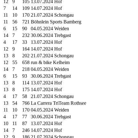
12
9
105
13.07.2024 Hof
7
14
109
14.07.2024 Hof
11
10
170
21.07.2024 Schongau
11
56
721
Böhnlein Sports Bamberg
6
15
90
04.05.2024 Weiden
14
7
232
30.06.2024 Trebgast
4
17
33
13.07.2024 Hof
12
9
164
14.07.2024 Hof
13
8
202
21.07.2024 Schongau
12
55
658
run & bike Kelheim
14
7
218
04.05.2024 Weiden
6
15
93
30.06.2024 Trebgast
13
8
114
13.07.2024 Hof
13
8
175
14.07.2024 Hof
4
17
58
21.07.2024 Schongau
13
54
766
La Carrera TriTeam Rothsee
11
10
170
04.05.2024 Weiden
4
17
77
30.06.2024 Trebgast
10
11
87
13.07.2024 Hof
14
7
246
14.07.2024 Hof
12
9
186
21.07.2024 Schongau