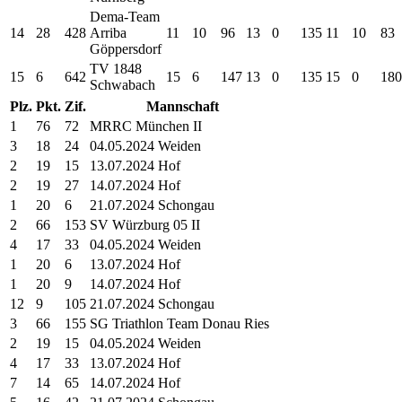
Dema-Team
14
28
428
Arriba
11
10
96
13
0
135
11
10
83
Göppersdorf
TV 1848
15
6
642
15
6
147
13
0
135
15
0
180
Schwabach
Plz.
Pkt.
Zif.
Mannschaft
1
76
72
MRRC München II
3
18
24
04.05.2024 Weiden
2
19
15
13.07.2024 Hof
2
19
27
14.07.2024 Hof
1
20
6
21.07.2024 Schongau
2
66
153
SV Würzburg 05 II
4
17
33
04.05.2024 Weiden
1
20
6
13.07.2024 Hof
1
20
9
14.07.2024 Hof
12
9
105
21.07.2024 Schongau
3
66
155
SG Triathlon Team Donau Ries
2
19
15
04.05.2024 Weiden
4
17
33
13.07.2024 Hof
7
14
65
14.07.2024 Hof