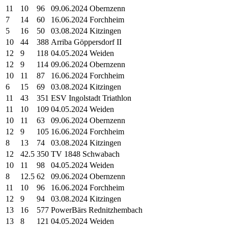
11
10
96
09.06.2024 Obernzenn
7
14
60
16.06.2024 Forchheim
5
16
50
03.08.2024 Kitzingen
10
44
388
Arriba Göppersdorf II
12
9
118
04.05.2024 Weiden
12
9
114
09.06.2024 Obernzenn
10
11
87
16.06.2024 Forchheim
6
15
69
03.08.2024 Kitzingen
11
43
351
ESV Ingolstadt Triathlon
11
10
109
04.05.2024 Weiden
10
11
63
09.06.2024 Obernzenn
12
9
105
16.06.2024 Forchheim
8
13
74
03.08.2024 Kitzingen
12
42.5
350
TV 1848 Schwabach
10
11
98
04.05.2024 Weiden
8
12.5
62
09.06.2024 Obernzenn
11
10
96
16.06.2024 Forchheim
12
9
94
03.08.2024 Kitzingen
13
16
577
PowerBärs Rednitzhembach
13
8
121
04.05.2024 Weiden