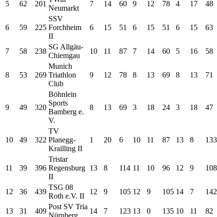
5
62
201
7
14
60
9
12
78
4
17
48
Neumarkt
SSV
6
59
225
Forchheim
6
15
51
6
15
51
6
15
63
II
SG Allgäu-
7
58
238
10
11
87
7
14
60
5
16
58
Chiemgau
Munich
8
53
269
Triathlon
9
12
78
8
13
69
8
13
71
Club
Böhnlein
Sports
9
49
320
8
13
69
3
18
24
3
18
47
Bamberg e.
V.
TV
10
49
322
Planegg-
1
20
6
10
11
87
13
8
133
Krailling II
Tristar
11
39
396
Regensburg
13
8
114
11
10
96
12
9
108
II
TSG 08
12
36
439
12
9
105
12
9
105
14
7
142
Roth e.V. II
Post SV Tria
13
31
409
14
7
123
13
0
135
10
11
82
Nürnberg