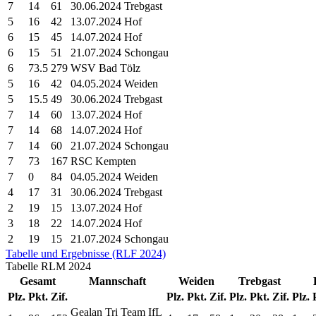
7
14
61
30.06.2024 Trebgast
5
16
42
13.07.2024 Hof
6
15
45
14.07.2024 Hof
6
15
51
21.07.2024 Schongau
6
73.5
279
WSV Bad Tölz
5
16
42
04.05.2024 Weiden
5
15.5
49
30.06.2024 Trebgast
7
14
60
13.07.2024 Hof
7
14
68
14.07.2024 Hof
7
14
60
21.07.2024 Schongau
7
73
167
RSC Kempten
7
0
84
04.05.2024 Weiden
4
17
31
30.06.2024 Trebgast
2
19
15
13.07.2024 Hof
3
18
22
14.07.2024 Hof
2
19
15
21.07.2024 Schongau
Tabelle und Ergebnisse (RLF 2024)
Tabelle
RLM
2024
Gesamt
Mannschaft
Weiden
Trebgast
Plz.
Pkt.
Zif.
Plz.
Pkt.
Zif.
Plz.
Pkt.
Zif.
Plz.
Gealan Tri Team IfL