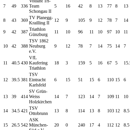
Volllast Tri-
7
49
336
Team
5
16
42
8
13
77
8
13
Schongau II
TV Planegg-
8
43
369
12
9
105
9
12
78
7
14
Krailling II
Triathlon
9
42
387
11
10
96
11
10
97
10
11
Günzburg
TSV 1862
10
42
388
Neuburg
9
12
78
7
14
75
14
7
e.V.
VfL
11
40.5
430
Kaufering
18
3
159
5
16
67
5
15.
Triathlon
TSV
12
39.5
381
Eintracht
6
15
51
15
6
110
15
6
Karlsfeld
SV Grün-
13
39
414
Weiss
14
7
123
14
7
109
11
10
Holzkirchen
TSV
14
34.5
421
13
8
114
13
8
103
12
8.5
Ottobrunn
ASK
15
26.5
542
München-
20
0
240
17
4
112
12
8.5