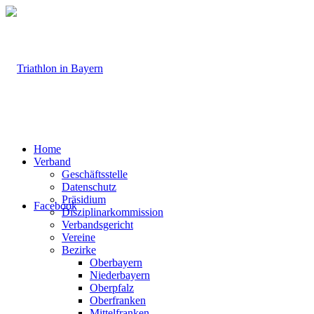
Home
Verband
Geschäftsstelle
Datenschutz
Präsidium
Facebook
Disziplinarkommission
Verbandsgericht
Vereine
Bezirke
Oberbayern
Niederbayern
Oberpfalz
Oberfranken
Mittelfranken