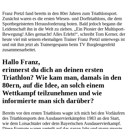
Franz Pretzl fand bereits in den 80er Jahren zum Triathlonsport.
Zunächst waren es die ersten Wiesen- und Dorftriathlons, die dem
Sportbegeisterten Herausforderung boten. Bald jedoch begann die
Leidenschaft ihn in die Welt zu ziehen. „Ein Pionier der Multisport-
Bewegung! Alles gemacht! Alles Erlebt!“, schreibt Tom Kerner, der
heute viel mit seinem ehemaligen Trainer Franz Pretzl unterwegs ist
und mit ihm jetzt als Trainergespann beim TV Burglengenfeld
zusammenarbeitet.
Hallo Franz,
erinnerst du dich an deinen ersten
Triathlon? Wie kam man, damals in den
80ern, auf die Idee, an solch einem
Wettkampf teilzunehmen und wie
informierte man sich darüber?
Bereits vor den ersten Triathlons wagte ich mich bei den Vorläufern
des Triathlonsports den Ausdauervierkämpfen 1983 an den Start,
wie dem Loisachtaler oder dem Bayerischen Ausdauervierkampf.
Diese Formate waren verteilt auf das ganze Jahr und mann musste