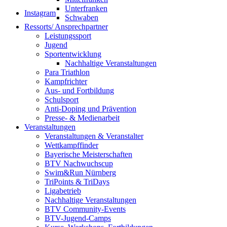
Unterfranken
Instagram
Schwaben
Ressorts/ Ansprechpartner
Leistungssport
Jugend
Sportentwicklung
Nachhaltige Veranstaltungen
Para Triathlon
Kampfrichter
Aus- und Fortbildung
Schulsport
Anti-Doping und Prävention
Presse- & Medienarbeit
Veranstaltungen
Veranstaltungen & Veranstalter
Wettkampffinder
Bayerische Meisterschaften
BTV Nachwuchscup
Swim&Run Nürnberg
TriPoints & TriDays
Ligabetrieb
Nachhaltige Veranstaltungen
BTV Community-Events
BTV-Jugend-Camps