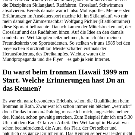
die Disziplinen Skilanglauf, Radfahren, Crosslauf, Schwimmen
absolvieren. Bereits damals war ich also Multisportler. Meine ersten
Erfahrungen im Ausdauersport machte ich im Skilanglauf, wo mir
mein damaliger Zimmernachbar Wolfgang Pichler (Biathlontrainer)
diese Sportart beibrachte. Danach kamen der Mittelstreckenlauf, der
Crosslauf und das Radfahren hinzu. Auf die Idee an den damals
sonderbaren Wettkämpfen teilzunehmen, kam ich über meinen
Freundeskreis von Sportstudenten. So stellten wir uns 1985 bei den
bayerischen Kurztriathlon Meisterschaften erstmals der
Herausforderung des Dreikampfes. Wichtig waren die
Mundpropaganda und die Flyer – es gab ja kein Internet.
Du warst beim Ironman Hawaii 1999 am
Start. Welche Erinnerungen hast Du an
das Rennen
?
Es war ein ganz besonderes Erlebnis, schon die Qualifikation beim
Ironman in Roth. Zwar war ich schon immer ein bißchen „verrückt“
doch für das Ironman-Training musste ich mich, angesichts meiner
drei Kinder, schon gewaltig strecken. Zum Beispiel fuhr ich um 5.30
Uhr mit dem Rad 37 km zur Arbeit. Der Wettkampf in Hawaii war
schon beeindruckend, die Aura, das Flair, der Ort selber und
natürlich das ganze Drumherum. Das Rennen selber war leider nicht